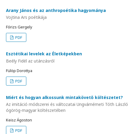
Arany János és az anthropoétika hagyománya
Vojtina Ars poétikája
Fórizs Gergely
PDF
Esztétikai levelek az Életképekben
Beély Fidél az utánzásról
Fülöp Dorottya
PDF
Miért és hogyan alkossunk mintakövető költészetet?
Az imitáció módszerei és változatai Ungvárnémeti Tóth László
ógörög-magyar költészetében
Keisz Ágoston
PDF