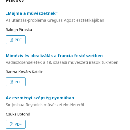
Fókusz
„Majma a művészetnek”
Az utánzás-probléma Greguss Ágost esztétikájában
Balogh Piroska
PDF
Mimézis és idealizálás a francia festészetben
Vadászcsendéletek a 18. századi művészeti írások tükrében
Bartha-Kovács Katalin
PDF
Az eszményi szépség nyomában
Sir Joshua Reynolds művészetelméletéről
Csuka Botond
PDF