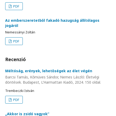
PDF
Az emberszeretetből fakadó hazugság állítólagos
jogáról
Nemessányi Zoltán
PDF
Recenzió
Méltóság, erények, lehetőségek az élet végén
Barcsi Tamás, Kőmüves Sándor, Nemes László: Életvégi
döntések. Budapest, L’Harmattan Kiadó, 2024. 150 oldal.
Trembeczki István
PDF
„Akkor is zsidó vagyok”