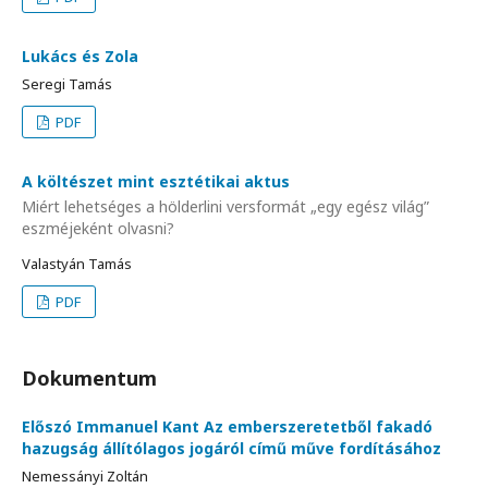
Lukács és Zola
Seregi Tamás
PDF
A költészet mint esztétikai aktus
Miért lehetséges a hölderlini versformát „egy egész világ”
eszméjeként olvasni?
Valastyán Tamás
PDF
Dokumentum
Előszó Immanuel Kant Az emberszeretetből fakadó
hazugság állítólagos jogáról című műve fordításához
Nemessányi Zoltán