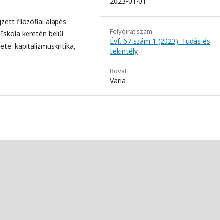
2023-01-01
ett filozófiai alapés
Folyóirat szám
Iskola keretén belül
Évf. 67 szám 1 (2023): Tudás és
ete: kapitalizmuskritika,
tekintély
Rovat
Varia