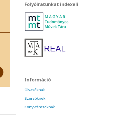
Folyóiratunkat indexeli
Információ
Olvasóknak
Szerzőknek
Könyvtárosoknak