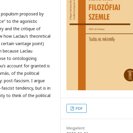
 of populism proposed by
e” to the agonistic
y and the critique of
w how Laclau’s theoretical
 certain vantage point)
lem because Laclau
ose to ontologizing
au’s account for granted is
más, of the political
y: post-fascism. I argue
fascist tendency, but is in
y to think of the political
PDF
Megjelent