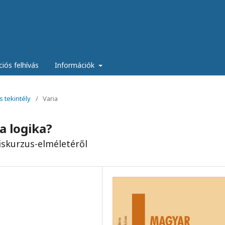
ciós felhívás
Információk
s tekintély
/
Varia
a logika?
diskurzus-elméletéről