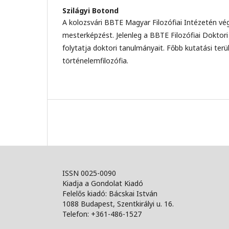
Szilágyi Botond
A kolozsvári BBTE Magyar Filozófiai Intézetén végz
mesterképzést. Jelenleg a BBTE Filozófiai Doktori 
folytatja doktori tanulmányait. Főbb kutatási terül
történelemfilozófia.
ISSN 0025-0090
Kiadja a Gondolat Kiadó
Felelős kiadó: Bácskai István
1088 Budapest, Szentkirályi u. 16.
Telefon: +361-486-1527