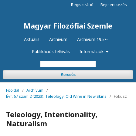
Regisztráció
Bejelentkezés
Magyar Filozófiai Szemle
Aktuális
Archívum
Archívum 1957-
Publikációs felhívás
Információk
Keresés
Főoldal
/
Archívum
/
Évf. 67 szám 2 (2023): Teleology: Old Wine in New Skins
/
Fókusz
Teleology, Intentionality,
Naturalism