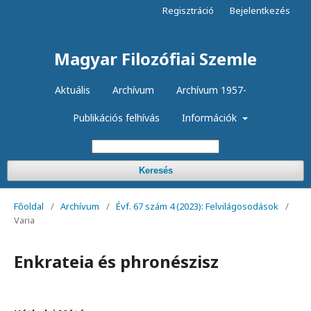
Regisztráció
Bejelentkezés
Magyar Filozófiai Szemle
Aktuális
Archívum
Archívum 1957-
Publikációs felhívás
Információk
Keresés
Főoldal
/
Archívum
/
Évf. 67 szám 4 (2023): Felvilágosodások
/
Varia
Enkrateia és phronészisz