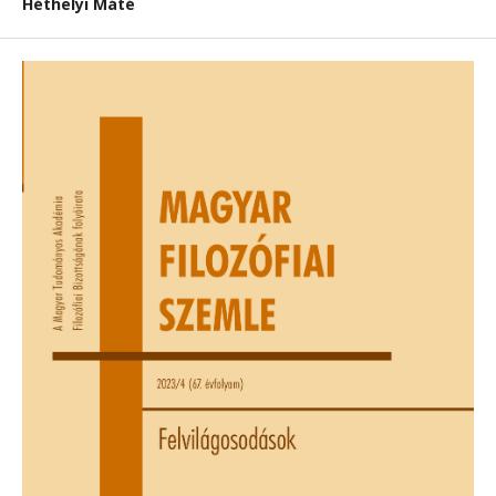
Héthelyi Máté