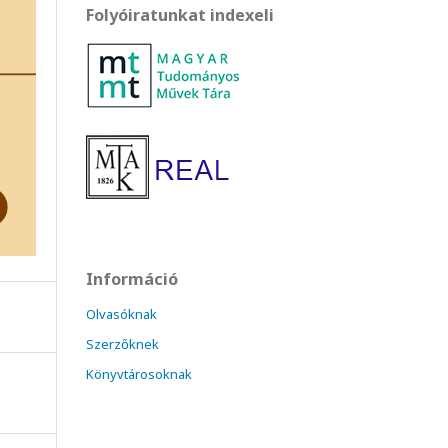
Folyóiratunkat indexeli
Információ
Olvasóknak
Szerzőknek
Könyvtárosoknak