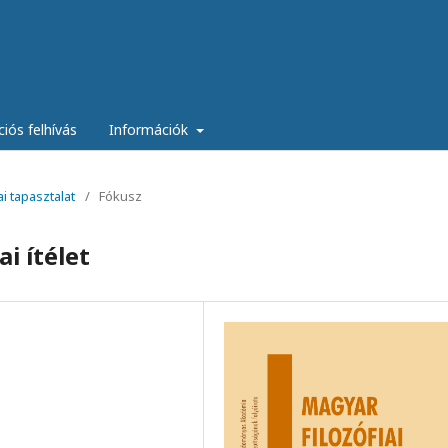
ciós felhívás
Információk
ai tapasztalat
/
Fókusz
i ítélet