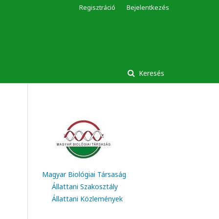
Regisztráció
Bejelentkezés
Keresés
Magyar Biológiai Társaság
Állattani Szakosztály
Állattani Közlemények