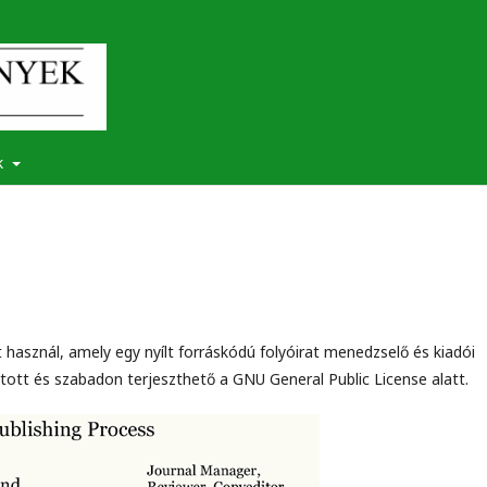
k
t használ, amely egy nyílt forráskódú folyóirat menedzselő és kiadói
ott és szabadon terjeszthető a GNU General Public License alatt.