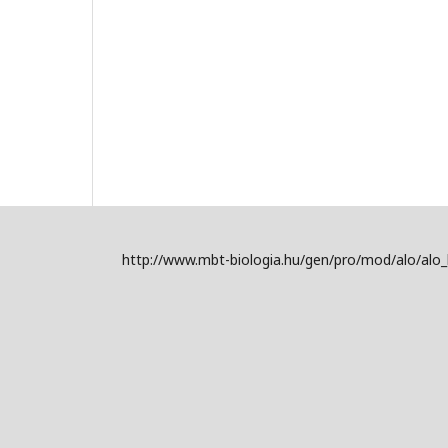
http://www.mbt-biologia.hu/gen/pro/mod/alo/alo_