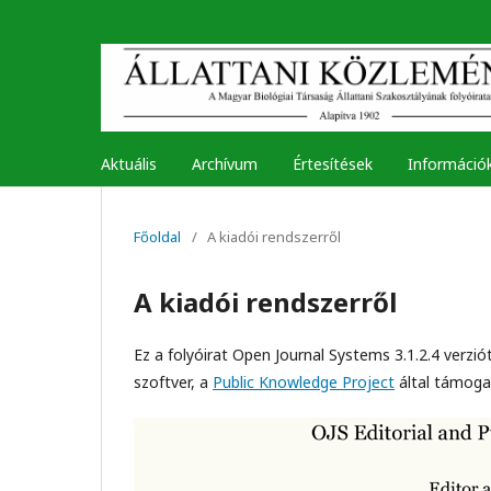
Aktuális
Archívum
Értesítések
Információ
Főoldal
/
A kiadói rendszerről
A kiadói rendszerről
Ez a folyóirat Open Journal Systems 3.1.2.4 verzió
szoftver, a
Public Knowledge Project
által támogat