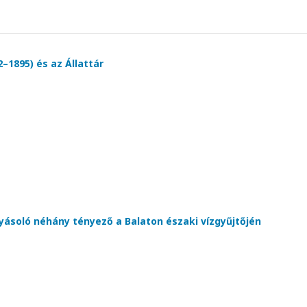
1895) és az Állattár
lyásoló néhány tényező a Balaton északi vízgyűjtőjén