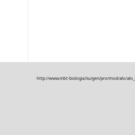
http://www.mbt-biologia.hu/gen/pro/mod/alo/alo_