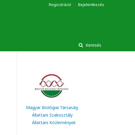
Regisztráció
Bejelentkezés
Keresés
Magyar Biológiai Társaság
Állattani Szakosztály
Állattani Közlemények