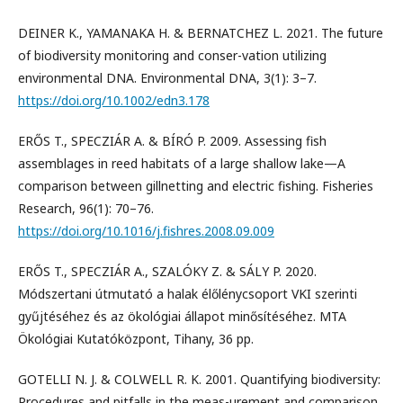
DEINER K., YAMANAKA H. & BERNATCHEZ L. 2021. The future
of biodiversity monitoring and conser-vation utilizing
environmental DNA. Environmental DNA, 3(1): 3–7.
https://doi.org/10.1002/edn3.178
ERŐS T., SPECZIÁR A. & BÍRÓ P. 2009. Assessing fish
assemblages in reed habitats of a large shallow lake—A
comparison between gillnetting and electric fishing. Fisheries
Research, 96(1): 70–76.
https://doi.org/10.1016/j.fishres.2008.09.009
ERŐS T., SPECZIÁR A., SZALÓKY Z. & SÁLY P. 2020.
Módszertani útmutató a halak élőlénycsoport VKI szerinti
gyűjtéséhez és az ökológiai állapot minősítéséhez. MTA
Ökológiai Kutatóközpont, Tihany, 36 pp.
GOTELLI N. J. & COLWELL R. K. 2001. Quantifying biodiversity:
Procedures and pitfalls in the meas-urement and comparison