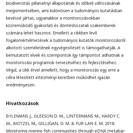
biodiverzitás pillanatnyi állapotának és időbeli változásának
megismerésében, ami különösen a tudományos kutatásban
kevéssé jártas, ugyanakkor a monitorozásokban
közreműködő gyakorlati és döntéshozatali szakemberek
számára lehet hasznos. Emellett a cikkben levő
fogalomértelmezések a tudományos kutatók monitorozásról
alkotott személetének egységesítését is támogathatják. A
bemutatott elvek és szempontok így támpontot adhatnak a
monitorozási programok tervezéséhez és fejlesztéséhez.
Végül, a cikk érvel amellett, hogy a monitorozás egy erre a
célra létesített intézményi keretben működhet igazán
eredményesen.
Hivatkozások
BYLEMANS J., GLEESON D. M., LINTERMANS M., HARDY C.
M., BEITZEL M., GILLIGAN, D. M. & FUR-LAN E. M. 2018.
Monitoring riverine fish communities through eDNA metabar-