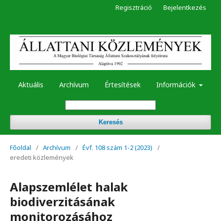
Regisztráció
Bejelentkezés
Aktuális
Archívum
Értesítések
Információk
Keresés
Főoldal
/
Archívum
/
Évf. 108 szám 1-2 (2023)
/
eredeti közlemények
Alapszemlélet halak
biodiverzitásának
monitorozásához