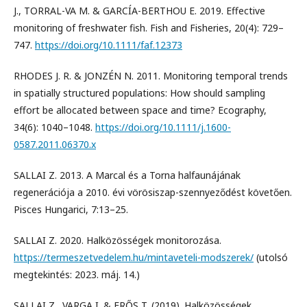
J., TORRAL-VA M. & GARCÍA-BERTHOU E. 2019. Effective
monitoring of freshwater fish. Fish and Fisheries, 20(4): 729–
747.
https://doi.org/10.1111/faf.12373
RHODES J. R. & JONZÉN N. 2011. Monitoring temporal trends
in spatially structured populations: How should sampling
effort be allocated between space and time? Ecography,
34(6): 1040–1048.
https://doi.org/10.1111/j.1600-
0587.2011.06370.x
SALLAI Z. 2013. A Marcal és a Torna halfaunájának
regenerációja a 2010. évi vörösiszap-szennyeződést követően.
Pisces Hungarici, 7:13–25.
SALLAI Z. 2020. Halközösségek monitorozása.
https://termeszetvedelem.hu/mintaveteli-modszerek/
(utolsó
megtekintés: 2023. máj. 14.)
SALLAI Z., VARGA I. & ERŐS T. (2019). Halközösségek