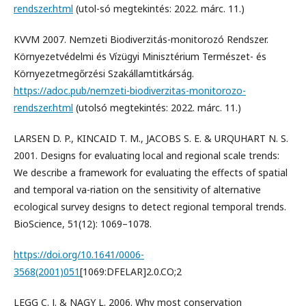
rendszer.html
(utol-só megtekintés: 2022. márc. 11.)
KVVM 2007. Nemzeti Biodiverzitás-monitorozó Rendszer.
Környezetvédelmi és Vízügyi Minisztérium Természet- és
Környezetmegőrzési Szakállamtitkárság.
https://adoc.pub/nemzeti-biodiverzitas-monitorozo-
rendszer.html
(utolsó megtekintés: 2022. márc. 11.)
LARSEN D. P., KINCAID T. M., JACOBS S. E. & URQUHART N. S.
2001. Designs for evaluating local and regional scale trends:
We describe a framework for evaluating the effects of spatial
and temporal va-riation on the sensitivity of alternative
ecological survey designs to detect regional temporal trends.
BioScience, 51(12): 1069–1078.
https://doi.org/10.1641/0006-
3568(2001)051
[1069:DFELAR]2.0.CO;2
LEGG C. J. & NAGY L. 2006. Why most conservation