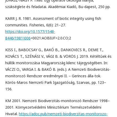
JUHÁSZ-NAGY P. 1986. Egy operatív ökológia hiánya,
szükséglete és feladatai. Akadémiai Kiadó, Bu-dapest, 250 pp.
KARR J. R. 1981. Assessment of biotic integrity using fish
communities. Fisheries, 6(6): 21–27.
https://doi.org/10.1577/1548-
8446(1981)006
<0021:AOBIUF>2.0.CO;2
KISS I., BABOCSAY G., BAKÓ B., DANKOVICS R., DEME T.,
KOVÁCS T., SZÉNÁSI V., VÁGI B. & VÖRÖS J. 2019. Kétéltűek és
hüllők monitorozása Magyarország kilenc tájegységében. In:
VÁCZI O., VARGA I. & BAKÓ B. (eds.): A Nemzeti Biodiverzitás-
monitorozó Rendszer eredményei II. – Gerinces álla-tok.
Körös-Maros Nemzeti Park Igazgatóság, Szarvas, pp. 123–
156.
KM 2001. Nemzeti Biodiverzitás-monitorozó Rendszer 1998–
2001. Környezetvédelmi Minisztérium Természetvédelmi
Hivatal.
https://adoc.pub/nemzeti-biodiverzitas-monitorozo-