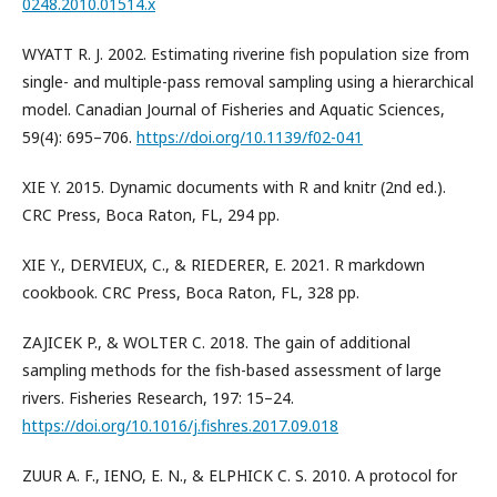
0248.2010.01514.x
WYATT R. J. 2002. Estimating riverine fish population size from
single- and multiple-pass removal sampling using a hierarchical
model. Canadian Journal of Fisheries and Aquatic Sciences,
59(4): 695–706.
https://doi.org/10.1139/f02-041
XIE Y. 2015. Dynamic documents with R and knitr (2nd ed.).
CRC Press, Boca Raton, FL, 294 pp.
XIE Y., DERVIEUX, C., & RIEDERER, E. 2021. R markdown
cookbook. CRC Press, Boca Raton, FL, 328 pp.
ZAJICEK P., & WOLTER C. 2018. The gain of additional
sampling methods for the fish-based assessment of large
rivers. Fisheries Research, 197: 15–24.
https://doi.org/10.1016/j.fishres.2017.09.018
ZUUR A. F., IENO, E. N., & ELPHICK C. S. 2010. A protocol for