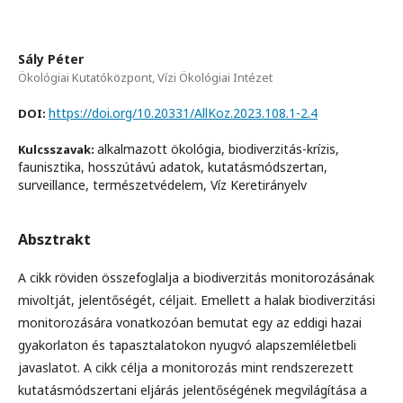
Sály Péter
Ökológiai Kutatóközpont, Vízi Ökológiai Intézet
https://doi.org/10.20331/AllKoz.2023.108.1-2.4
DOI:
alkalmazott ökológia, biodiverzitás-krízis,
Kulcsszavak:
faunisztika, hosszútávú adatok, kutatásmódszertan,
surveillance, természetvédelem, Víz Keretirányelv
Absztrakt
A cikk röviden összefoglalja a biodiverzitás monitorozásának
mivoltját, jelentőségét, céljait. Emellett a halak biodiverzitási
monitorozására vonatkozóan bemutat egy az eddigi hazai
gyakorlaton és tapasztalatokon nyugvó alapszemléletbeli
javaslatot. A cikk célja a monitorozás mint rendszerezett
kutatásmódszertani eljárás jelentőségének megvilágítása a