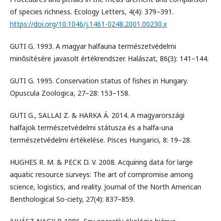
of species richness. Ecology Letters, 4(4): 379–391.
https://doi.org/10.1046/j.1461-0248.2001.00230.x
GUTI G. 1993. A magyar halfauna természetvédelmi
minősítésére javasolt értékrendszer. Halászat, 86(3): 141–144.
GUTI G. 1995. Conservation status of fishes in Hungary.
Opuscula Zoologica, 27–28: 153–158.
GUTI G., SALLAI Z. & HARKA Á. 2014. A magyarországi
halfajok természetvédelmi státusza és a halfa-una
természetvédelmi értékelése. Pisces Hungarici, 8: 19–28.
HUGHES R. M. & PECK D. V. 2008. Acquiring data for large
aquatic resource surveys: The art of compromise among
science, logistics, and reality. Journal of the North American
Benthological So-ciety, 27(4): 837–859.