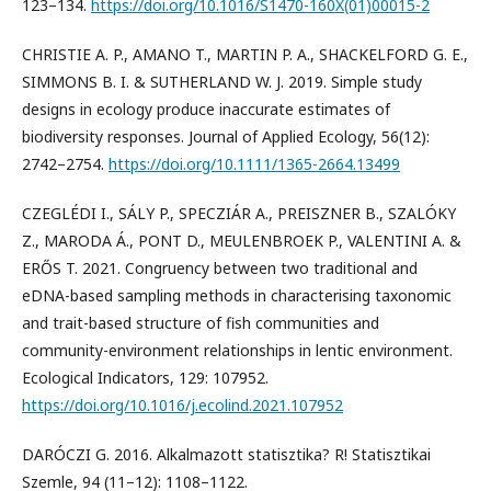
123–134.
https://doi.org/10.1016/S1470-160X(01)00015-2
CHRISTIE A. P., AMANO T., MARTIN P. A., SHACKELFORD G. E.,
SIMMONS B. I. & SUTHERLAND W. J. 2019. Simple study
designs in ecology produce inaccurate estimates of
biodiversity responses. Journal of Applied Ecology, 56(12):
2742–2754.
https://doi.org/10.1111/1365-2664.13499
CZEGLÉDI I., SÁLY P., SPECZIÁR A., PREISZNER B., SZALÓKY
Z., MARODA Á., PONT D., MEULENBROEK P., VALENTINI A. &
ERŐS T. 2021. Congruency between two traditional and
eDNA-based sampling methods in characterising taxonomic
and trait-based structure of fish communities and
community-environment relationships in lentic environment.
Ecological Indicators, 129: 107952.
https://doi.org/10.1016/j.ecolind.2021.107952
DARÓCZI G. 2016. Alkalmazott statisztika? R! Statisztikai
Szemle, 94 (11–12): 1108–1122.