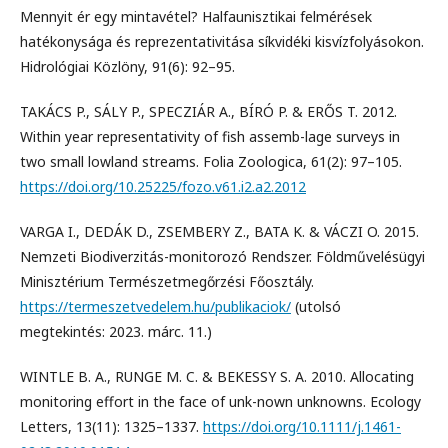
Mennyit ér egy mintavétel? Halfaunisztikai felmérések
hatékonysága és reprezentativitása síkvidéki kisvízfolyásokon.
Hidrológiai Közlöny, 91(6): 92–95.
TAKÁCS P., SÁLY P., SPECZIÁR A., BÍRÓ P. & ERŐS T. 2012.
Within year representativity of fish assemb-lage surveys in
two small lowland streams. Folia Zoologica, 61(2): 97–105.
https://doi.org/10.25225/fozo.v61.i2.a2.2012
VARGA I., DEDÁK D., ZSEMBERY Z., BATA K. & VÁCZI O. 2015.
Nemzeti Biodiverzitás-monitorozó Rendszer. Földművelésügyi
Minisztérium Természetmegőrzési Főosztály.
https://termeszetvedelem.hu/publikaciok/
(utolsó
megtekintés: 2023. márc. 11.)
WINTLE B. A., RUNGE M. C. & BEKESSY S. A. 2010. Allocating
monitoring effort in the face of unk-nown unknowns. Ecology
Letters, 13(11): 1325–1337.
https://doi.org/10.1111/j.1461-