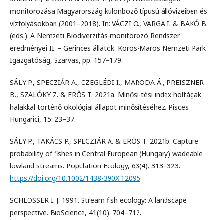
monitorozása Magyarország különböző típusú állóvizeiben és
vízfolyásokban (2001–2018). In: VÁCZI O., VARGA I. & BAKÓ B.
(eds.): A Nemzeti Biodiverzitás-monitorozó Rendszer
eredményei II. – Gerinces állatok. Körös-Maros Nemzeti Park
Igazgatóság, Szarvas, pp. 157–179.
SÁLY P., SPECZIÁR A., CZEGLÉDI I., MARODA Á., PREISZNER
B., SZALÓKY Z. & ERŐS T. 2021a. Minősí-tési index holtágak
halakkal történő ökológiai állapot minősítéséhez. Pisces
Hungarici, 15: 23–37.
SÁLY P., TAKÁCS P., SPECZIÁR A. & ERŐS T. 2021b. Capture
probability of fishes in Central European (Hungary) wadeable
lowland streams. Population Ecology, 63(4): 313–323.
https://doi.org/10.1002/1438-390X.12095
SCHLOSSER I. J. 1991. Stream fish ecology: A landscape
perspective. BioScience, 41(10): 704–712.