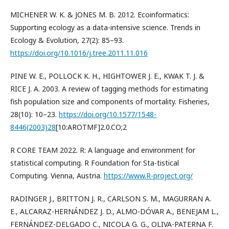
MICHENER W. K. & JONES M. B. 2012. Ecoinformatics:
Supporting ecology as a data-intensive science. Trends in
Ecology & Evolution, 27(2): 85–93.
https://doi.org/10.1016/j.tree.2011.11.016
PINE W. E., POLLOCK K. H., HIGHTOWER J. E., KWAK T. J. &
RICE J. A. 2003. A review of tagging methods for estimating
fish population size and components of mortality. Fisheries,
28(10): 10–23.
https://doi.org/10.1577/1548-
8446(2003)28
[10:AROTMF]2.0.CO;2
R CORE TEAM 2022. R: A language and environment for
statistical computing. R Foundation for Sta-tistical
Computing. Vienna, Austria.
https://www.R-project.org/
RADINGER J., BRITTON J. R., CARLSON S. M., MAGURRAN A.
E., ALCARAZ-HERNÁNDEZ J. D., ALMO-DÓVAR A., BENEJAM L.,
FERNÁNDEZ-DELGADO C., NICOLA G. G., OLIVA-PATERNA F.