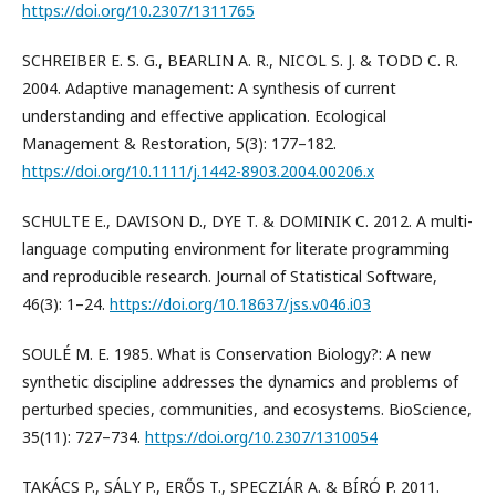
https://doi.org/10.2307/1311765
SCHREIBER E. S. G., BEARLIN A. R., NICOL S. J. & TODD C. R.
2004. Adaptive management: A synthesis of current
understanding and effective application. Ecological
Management & Restoration, 5(3): 177–182.
https://doi.org/10.1111/j.1442-8903.2004.00206.x
SCHULTE E., DAVISON D., DYE T. & DOMINIK C. 2012. A multi-
language computing environment for literate programming
and reproducible research. Journal of Statistical Software,
46(3): 1–24.
https://doi.org/10.18637/jss.v046.i03
SOULÉ M. E. 1985. What is Conservation Biology?: A new
synthetic discipline addresses the dynamics and problems of
perturbed species, communities, and ecosystems. BioScience,
35(11): 727–734.
https://doi.org/10.2307/1310054
TAKÁCS P., SÁLY P., ERŐS T., SPECZIÁR A. & BÍRÓ P. 2011.