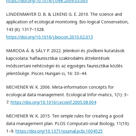
https://doi.org/10.1016/j.tree.2009.03.005
LINDENMAYER D. B. & LIKENS G. E. 2010. The science and
application of ecological monitoring. Bio-logical Conservation,
143 (6): 1317–1328.
https://doi.org/10.1016/j.biocon.2010.02.013
MARODA Á. & SÁLY P. 2022. Jelenkori és jövőbeni kutatások
kapcsolata: halfaunisztikai szakirodalmi áttekintések
módszertani nehézségei és az egységes faunisztikai közlés
jelentősége. Pisces Hungari-ci, 16: 33–44.
MICHENER W. K. 2006. Meta-information concepts for
ecological data management. Ecological Infor-matics, 1(1): 3–
7.
https://doi.org/10.1016/j.ecoinf.2005.08.004
MICHENER W. K. 2015. Ten simple rules for creating a good
data management plan. PLOS Computati-onal Biology, 11(10):
1–9.
https://doi.org/10.1371/journal.pcbi.1004525