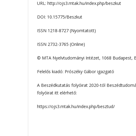
URL: http://ojs3.mtak.hu/index.php/beszkut
DOI: 10.15775/Beszkut
ISSN 1218-8727 (Nyomtatott)
ISSN 2732-3765 (Online)
© MTA Nyelvtudományi Intézet, 1068 Budapest, B
Felelős kiadó: Prószéky Gábor igazgató
A Beszédkutatás folyóirat 2020-tól Beszédtudomá
folyóirat itt elérhető:
https://ojs3.mtak.hu/index.php/besztud/