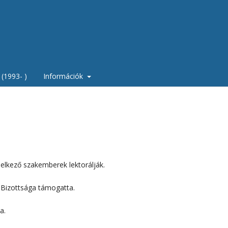
(1993- )
Információk
elkező szakemberek lektorálják.
 Bizottsága támogatta.
a.