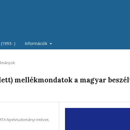
(1993- )
Információk
lmányok
dett) mellékmondatok a magyar beszél
MTA Nyelvtudományi Intézet,