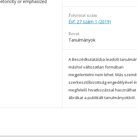
etoricity or emphasized
Folyóirat szám
Évf. 27 szám 1 (2019)
Rovat
Tanulmányok
A Beszédkutatásba leadott tanulmá
máshol változatlan formában
megjelentetni nem lehet. Más szemé
szerkesztőbizottság engedélyével é
megfelelő hivatkozással használhat 
ábrákat a publikált tanulmányokból.