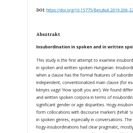
https://doi.org/10.15775/Beszkut.2019.206-2
DOI:
Absztrakt
Insubordination in spoken and in written sp
This study is the first attempt to examine insubord
in spoken and written spoken Hungarian. Insubor
when a clause has the formal features of subordin
independent, conventionalized main clause (for e
kényes vagy! ’How spoilt you are’). We found diff
and written spoken corpora in terms of insubordina
significant gender or age disparities. Hogy-insubor
form collocations with discourse markers (tehát ’so’,
in spoken genres, especially in conversations. Th
hogy-insubordinations had clear pragmatic, mostl