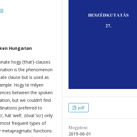
20
oken Hungarian
inate hogy (’that’)-clauses
dination is the phenomenon
ate clause but is used as
xample: Hogy te milyen
erences between the spoken
tion, but we couldn’t find
dinations preferred to
pdf
 hát ’well’, zóval ’so’) only
e most frequent types of
Megjelent
y metapragmatic functions:
2019-06-01