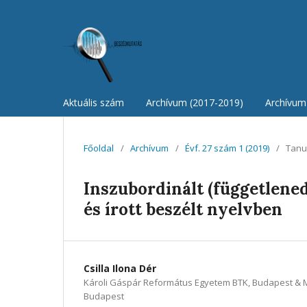
Aktuális szám
Archívum (2017-2019)
Archívum 
Főoldal
/
Archívum
/
Évf. 27 szám 1 (2019)
/
Tanu
Inszubordinált (függetlene
és írott beszélt nyelvben
Csilla Ilona Dér
Károli Gáspár Református Egyetem BTK, Budapest & 
Budapest