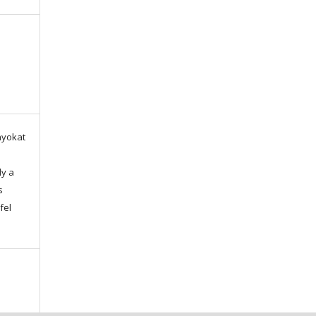
nyokat
ly a
s
fel