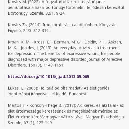
Kovács M. (2022): A fogvatartottak reintegrációjának
bemutatása a hazai börtönügy történelmi fejlődésén keresztül.
Börtönügyi Szemle, 32/1, 9-24.
Kovács Zs. (2014): Irodalomterápia a börtönben. Könyvtári
Figyelő, 24/3. 312-316.
Krpan, K. M. - Kross, E. - Berman, M. G. - Deldin, P. J. - Askren,
M. K. - Jonides, J. (2013): An everyday activity as a treatment
for depression: The benefits of expressive writing for people
diagnosed with major depressive disorder. Journal of Affective
Disorders, 150 (3), 1148-1151.
https://doi.org/10.1016/j.jad.2013.05.065
Lukas, E. (2006): Hol találod oltalmadat? Az életigenlés
logoterápiai irányelvei. Jel Kiadó, Budapest
Martos T. - Konkoly-Thege B. (2012): Aki keres, és aki talál - az
élet értelmessége keresésének és megélésének mérése az
Élet értelme kérdőív magyar változatával. Magyar Pszichológiai
Szemle, 67 (1), 125-149.