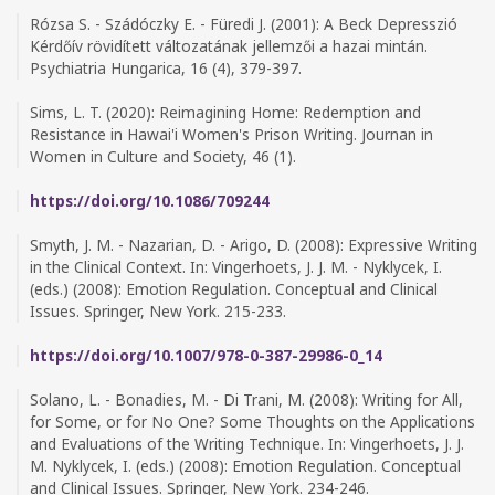
Rózsa S. - Szádóczky E. - Füredi J. (2001): A Beck Depresszió
Kérdőív rövidített változatának jellemzői a hazai mintán.
Psychiatria Hungarica, 16 (4), 379-397.
Sims, L. T. (2020): Reimagining Home: Redemption and
Resistance in Hawai'i Women's Prison Writing. Journan in
Women in Culture and Society, 46 (1).
https://doi.org/10.1086/709244
Smyth, J. M. - Nazarian, D. - Arigo, D. (2008): Expressive Writing
in the Clinical Context. In: Vingerhoets, J. J. M. - Nyklycek, I.
(eds.) (2008): Emotion Regulation. Conceptual and Clinical
Issues. Springer, New York. 215-233.
https://doi.org/10.1007/978-0-387-29986-0_14
Solano, L. - Bonadies, M. - Di Trani, M. (2008): Writing for All,
for Some, or for No One? Some Thoughts on the Applications
and Evaluations of the Writing Technique. In: Vingerhoets, J. J.
M. Nyklycek, I. (eds.) (2008): Emotion Regulation. Conceptual
and Clinical Issues. Springer, New York. 234-246.