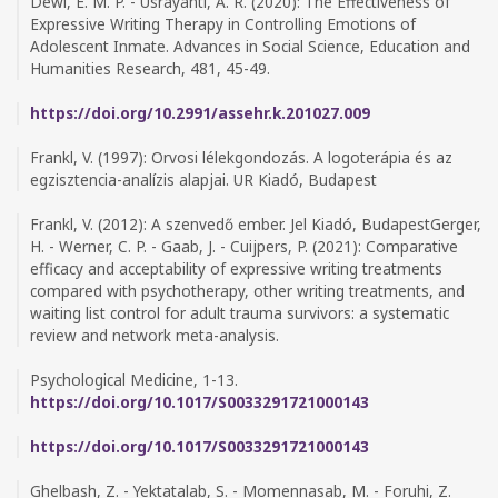
Dewi, E. M. P. - Usrayanti, A. R. (2020): The Effectiveness of
Expressive Writing Therapy in Controlling Emotions of
Adolescent Inmate. Advances in Social Science, Education and
Humanities Research, 481, 45-49.
https://doi.org/10.2991/assehr.k.201027.009
Frankl, V. (1997): Orvosi lélekgondozás. A logoterápia és az
egzisztencia-analízis alapjai. UR Kiadó, Budapest
Frankl, V. (2012): A szenvedő ember. Jel Kiadó, BudapestGerger,
H. - Werner, C. P. - Gaab, J. - Cuijpers, P. (2021): Comparative
efficacy and acceptability of expressive writing treatments
compared with psychotherapy, other writing treatments, and
waiting list control for adult trauma survivors: a systematic
review and network meta-analysis.
Psychological Medicine, 1-13.
https://doi.org/10.1017/S0033291721000143
https://doi.org/10.1017/S0033291721000143
Ghelbash, Z. - Yektatalab, S. - Momennasab, M. - Foruhi, Z.