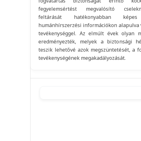
fogvatartás biztonságát érintő koc
fegyelemsértést megvalósító cselek
feltárását hatékonyabban képes
humánhírszerzési információkon alapulva 
tevékenységgel. Az elmúlt évek olyan m
eredményezték, melyek a biztonsági hé
teszik lehetővé azok megszüntetését, a fo
tevékenységének megakadályozását.