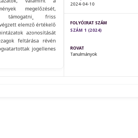
kázatok, valamint a
2024-04-10
mények megelőzését,
 támogatni¸ friss
FOLYÓIRAT SZÁM
végzett elemző értékelő
SZÁM 1 (2024)
intázatok azonosítását
zagok feltárása révén
ROVAT
gvatartottak jogellenes
Tanulmányok