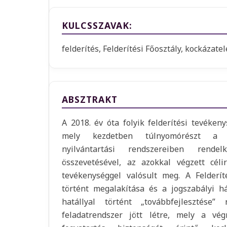
KULCSSZAVAK:
felderítés, Felderítési Főosztály, kockázat
ABSZTRAKT
A 2018. év óta folyik felderítési tevéken
mely kezdetben túlnyomórészt a s
nyilvántartási rendszereiben rende
összevetésével, az azokkal végzett céli
tevékenységgel valósult meg. A Felderít
történt megalakítása és a jogszabályi há
hatállyal történt „továbbfejlesztése
feladatrendszer jött létre, mely a vé