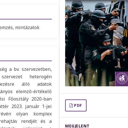
elemzés, mintázatok
ység a bv. szervezetben,
zervezet heterogén
lkezésre álló adatok
rányos elemző-értékelő
ési Főosztály 2020-ban
PDF
ttér 2023. január 1-jei
” révén olyan komplex
grehajtás rendjét és a
MEGJELENT