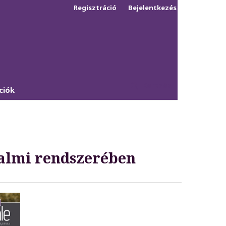
Regisztráció
Bejelentkezés
Keresés
ciók
galmi rendszerében