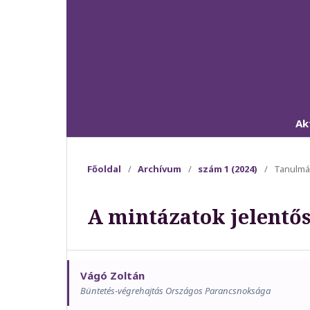
Ak
Főoldal
/
Archívum
/
szám 1 (2024)
/
Tanulm
A mintázatok jelentő
Vágó Zoltán
Büntetés-végrehajtás Országos Parancsnoksága