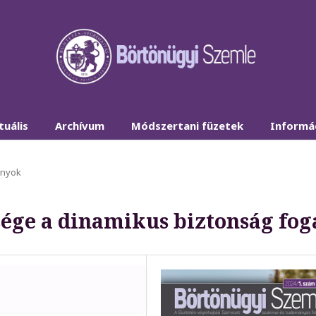
tuális
Archívum
Módszertani füzetek
Informá
ányok
sége a dinamikus biztonság fo