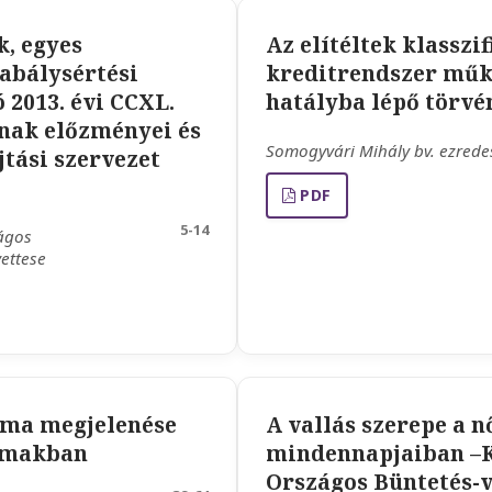
k, egyes
Az elítéltek klasszif
abálysértési
kreditrendszer műkö
 2013. évi CCXL.
hatályba lépő törvé
ának előzményei és
Somogyvári Mihály bv. ezrede
jtási szervezet
PDF
5-14
zágos
ettese
éma megjelenése
A vallás szerepe a n
almakban
mindennapjaiban –K
Országos Büntetés-v