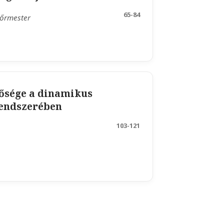
65-84
sőrmester
tősége a dinamikus
rendszerében
103-121