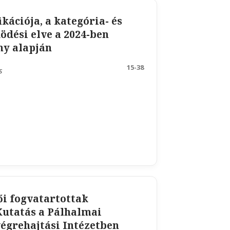
ikációja, a kategória- és
dési elve a 2024-ben
ny alapján
15-38
s
ői fogvatartottak
utatás a Pálhalmai
égrehajtási Intézetben