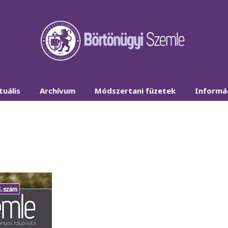
tuális
Archívum
Módszertani füzetek
Informá