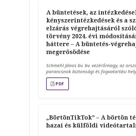
A büntetések, az intézkedése
kényszerintézkedések és a sz
elzárás végrehajtásáról szóló
törvény 2024. évi módosítás
háttere – A büntetés-végreha
megerősödése
Schmehl János bv. bv. vezérőrnagy, az ors
parancsnok biztonsági és fogvatartási hely
PDF
„BörtönTikTok” – A börtön t
hazai és külföldi videótart