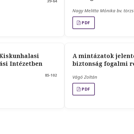
39-64
Nagy Melitta Mónika bv. törz
PDF
 Kiskunhalasi
A mintázatok jelen
ási Intézetben
biztonság fogalmi 
85-102
Vágó Zoltán
PDF