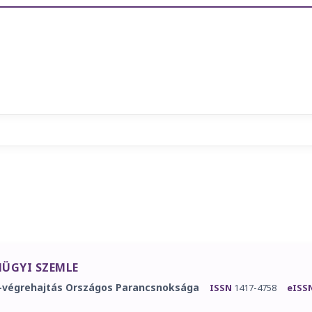
ÜGYI SZEMLE
-végrehajtás Országos Parancsnoksága
ISSN
1417-4758
eISS