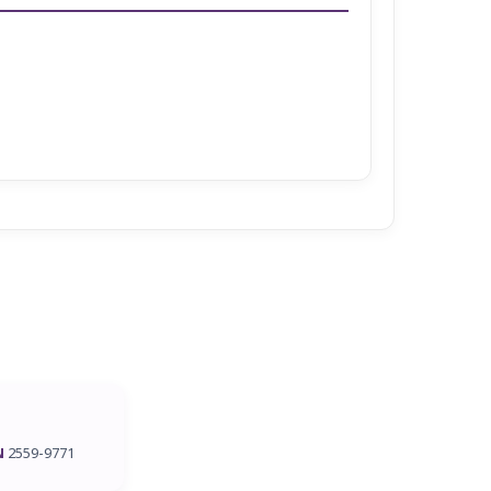
N
2559-9771