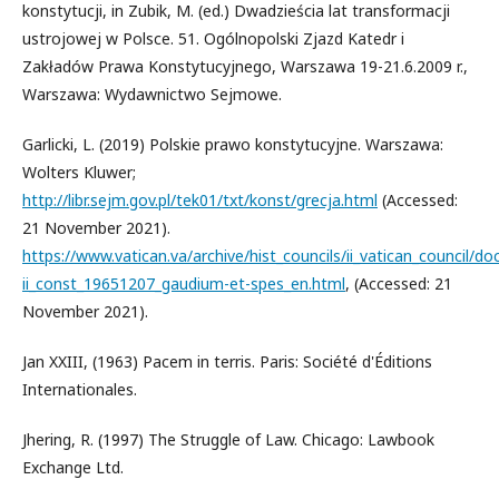
konstytucji, in Zubik, M. (ed.) Dwadzieścia lat transformacji
ustrojowej w Polsce. 51. Ogólnopolski Zjazd Katedr i
Zakładów Prawa Konstytucyjnego, Warszawa 19-21.6.2009 r.,
Warszawa: Wydawnictwo Sejmowe.
Garlicki, L. (2019) Polskie prawo konstytucyjne. Warszawa:
Wolters Kluwer;
http://libr.sejm.gov.pl/tek01/txt/konst/grecja.html
(Accessed:
21 November 2021).
https://www.vatican.va/archive/hist_councils/ii_vatican_council/d
ii_const_19651207_gaudium-et-spes_en.html
, (Accessed: 21
November 2021).
Jan XXIII, (1963) Pacem in terris. Paris: Société d'Éditions
Internationales.
Jhering, R. (1997) The Struggle of Law. Chicago: Lawbook
Exchange Ltd.