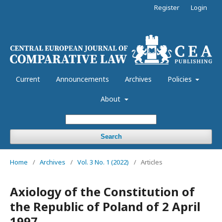
Register
Login
Current
Announcements
Archives
Policies
About
Search
Home
/
Archives
/
Vol. 3 No. 1 (2022)
/
Articles
Axiology of the Constitution of
the Republic of Poland of 2 April
1997