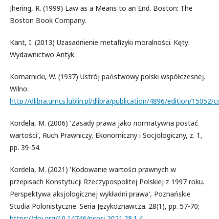
Jhering, R. (1999) Law as a Means to an End. Boston: The
Boston Book Company.
Kant, I. (2013) Uzasadnienie metafizyki moralności. Kęty:
Wydawnictwo Antyk.
Komarnicki, W. (1937) Ustrój państwowy polski współczesnej.
Wilno:
http://dlibra.umcs.lublin.pl/dlibra/publication/4896/edition/15052/
Kordela, M. (2006) 'Zasady prawa jako normatywna postać
wartości', Ruch Prawniczy, Ekonomiczny i Socjologiczny, z. 1,
pp. 39-54.
Kordela, M. (2021) 'Kodowanie wartości prawnych w
przepisach Konstytucji Rzeczypospolitej Polskiej z 1997 roku.
Perspektywa aksjologicznej wykładni prawa', Poznańskie
Studia Polonistyczne. Seria Językoznawcza. 28(1), pp. 57-70;
https://doi.org/10.14746/pspsj.2021.28.1.4
.