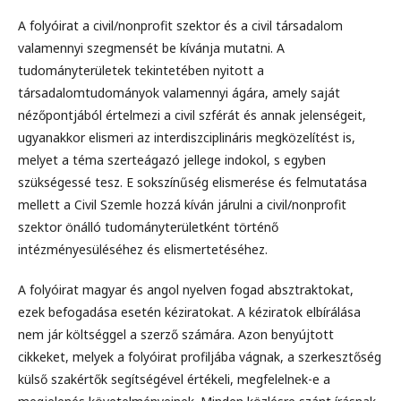
A folyóirat a civil/nonprofit szektor és a civil társadalom
valamennyi szegmensét be kívánja mutatni. A
tudományterületek tekintetében nyitott a
társadalomtudományok valamennyi ágára, amely saját
nézőpontjából értelmezi a civil szférát és annak jelenségeit,
ugyanakkor elismeri az interdiszciplináris megközelítést is,
melyet a téma szerteágazó jellege indokol, s egyben
szükségessé tesz. E sokszínűség elismerése és felmutatása
mellett a Civil Szemle hozzá kíván járulni a civil/nonprofit
szektor önálló tudományterületként történő
intézményesüléséhez és elismertetéséhez.
A folyóirat magyar és angol nyelven fogad absztraktokat,
ezek befogadása esetén kéziratokat. A kéziratok elbírálása
nem jár költséggel a szerző számára. Azon benyújtott
cikkeket, melyek a folyóirat profiljába vágnak, a szerkesztőség
külső szakértők segítségével értékeli, megfelelnek-e a