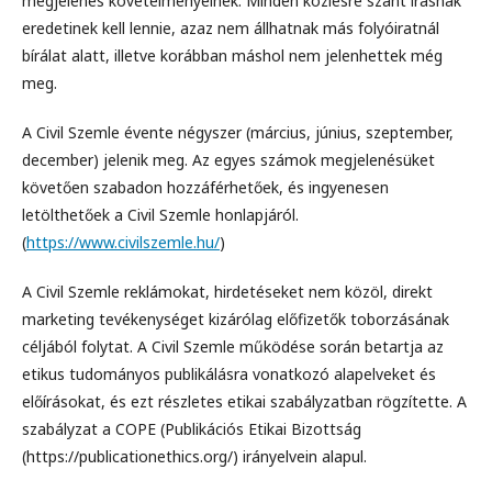
megjelenés követelményeinek. Minden közlésre szánt írásnak
eredetinek kell lennie, azaz nem állhatnak más folyóiratnál
bírálat alatt, illetve korábban máshol nem jelenhettek még
meg.
A Civil Szemle évente négyszer (március, június, szeptember,
december) jelenik meg. Az egyes számok megjelenésüket
követően szabadon hozzáférhetőek, és ingyenesen
letölthetőek a Civil Szemle honlapjáról.
(
https://www.civilszemle.hu/
)
A Civil Szemle reklámokat, hirdetéseket nem közöl, direkt
marketing tevékenységet kizárólag előfizetők toborzásának
céljából folytat. A Civil Szemle működése során betartja az
etikus tudományos publikálásra vonatkozó alapelveket és
előírásokat, és ezt részletes etikai szabályzatban rögzítette. A
szabályzat a COPE (Publikációs Etikai Bizottság
(https://publicationethics.org/) irányelvein alapul.