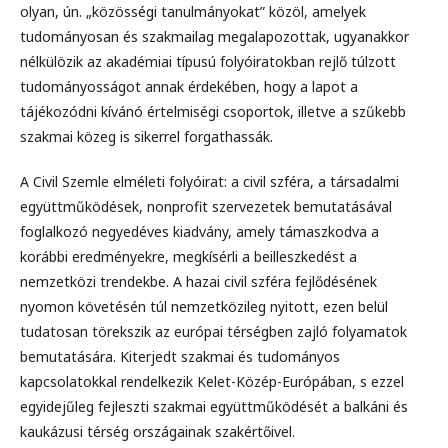
olyan, ún. „közösségi tanulmányokat” közöl, amelyek
tudományosan és szakmailag megalapozottak, ugyanakkor
nélkülözik az akadémiai típusú folyóiratokban rejlő túlzott
tudományosságot annak érdekében, hogy a lapot a
tájékozódni kívánó értelmiségi csoportok, illetve a szűkebb
szakmai közeg is sikerrel forgathassák.
A Civil Szemle elméleti folyóirat: a civil szféra, a társadalmi
együttműködések, nonprofit szervezetek bemutatásával
foglalkozó negyedéves kiadvány, amely támaszkodva a
korábbi eredményekre, megkísérli a beilleszkedést a
nemzetközi trendekbe. A hazai civil szféra fejlődésének
nyomon követésén túl nemzetközileg nyitott, ezen belül
tudatosan törekszik az európai térségben zajló folyamatok
bemutatására. Kiterjedt szakmai és tudományos
kapcsolatokkal rendelkezik Kelet-Közép-Európában, s ezzel
egyidejűleg fejleszti szakmai együttműködését a balkáni és
kaukázusi térség országainak szakértőivel.