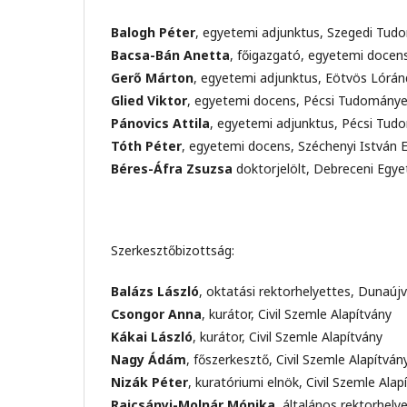
Balogh Péter
, egyetemi adjunktus, Szegedi T
Bacsa-Bán Anetta
, főigazgató, egyetemi docen
Gerő Márton
, egyetemi adjunktus, Eötvös Lór
Glied Viktor
, egyetemi docens, Pécsi Tudomány
Pánovics Attila
, egyetemi adjunktus, Pécsi Tu
Tóth Péter
, egyetemi docens, Széchenyi István
Béres-Áfra Zsuzsa
doktorjelölt, Debreceni Egy
Szerkesztőbizottság:
Balázs László
, oktatási rektorhelyettes, Dunaúj
Csongor Anna
, kurátor, Civil Szemle Alapítvány
Kákai László
, kurátor, Civil Szemle Alapítvány
Nagy Ádám
, főszerkesztő, Civil Szemle Alapítvá
Nizák Péter
, kuratóriumi elnök, Civil Szemle Ala
Rajcsányi-Molnár Mónika
, általános rektorhel