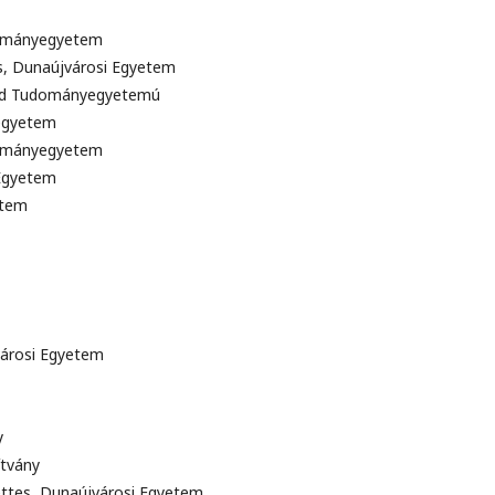
udományegyetem
s, Dunaújvárosi Egyetem
ánd Tudományegyetemú
egyetem
dományegyetem
 Egyetem
etem
városi Egyetem
ny
pítvány
yettes, Dunaújvárosi Egyetem