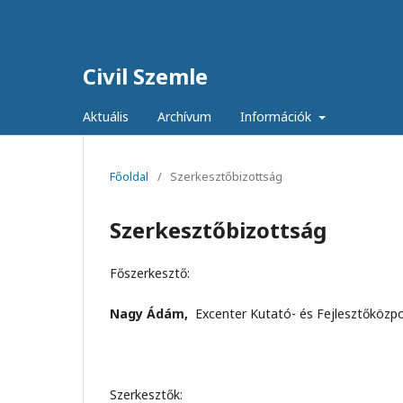
Civil Szemle
Aktuális
Archívum
Információk
Főoldal
/
Szerkesztőbizottság
Szerkesztőbizottság
Főszerkesztő:
Nagy Ádám,
Excenter Kutató- és Fejlesztőközp
Szerkesztők: