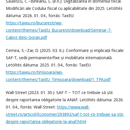
Săulescu, C.–Bîrleanu, L. (é.n.): Digitalizarea în domeniul fiscal.
Modificări ale Codului fiscal cu aplicabilitate din 2025. Letöltés
dátuma: 2026. 01. 04., forrás: TaxEU:
https://taxeu.ro/bucuresti/wp-
content/themes/TaxEU_Bucuresti/download/Seminar-7-
Cabot-Biris-Goran.pdf
Cernea, S.–Zar, D. (2025. 03. 6.): Conformare și implicații fiscale:
SAF-T, sedii permanente/fixe și mobilitate internațională.
Letöltés dátuma: 2025. 01. 04., forrás: TaxEU:
https://taxeu.ro/timisoara/wp-
content/themes/TaxEU_Timisoara/download/1_TPA.pdf
Wall-Street (2023. 01. 30.): SAF-T – TOT ce trebuie să știi
despre raportarea obligatorie la ANAF. Letöltés dátuma: 2026.
01. 04., forrás: Wall-Street:
https://www.wall-
street.ro/articol/Economie/293892/saf-t-tot-ce-trebuie-sa-stii-
despre-raportarea-obligatorie-la-anaf.html