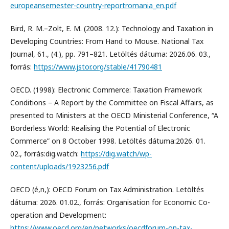
europeansemester-country-reportromania_en.pdf
Bird, R. M.–Zolt, E. M. (2008. 12.): Technology and Taxation in
Developing Countries: From Hand to Mouse. National Tax
Journal, 61., (4.), pp. 791–821. Letöltés dátuma: 2026.06. 03.,
forrás:
https://www.jstor.org/stable/41790481
OECD. (1998): Electronic Commerce: Taxation Framework
Conditions – A Report by the Committee on Fiscal Affairs, as
presented to Ministers at the OECD Ministerial Conference, “A
Borderless World: Realising the Potential of Electronic
Commerce” on 8 October 1998. Letöltés dátuma:2026. 01.
02., forrás:dig.watch:
https://dig.watch/wp-
content/uploads/1923256.pdf
OECD (é,n,): OECD Forum on Tax Administration. Letöltés
dátuma: 2026. 01.02., forrás: Organisation for Economic Co-
operation and Development:
https://www.oecd.org/en/networks/oecdforum-on-tax-