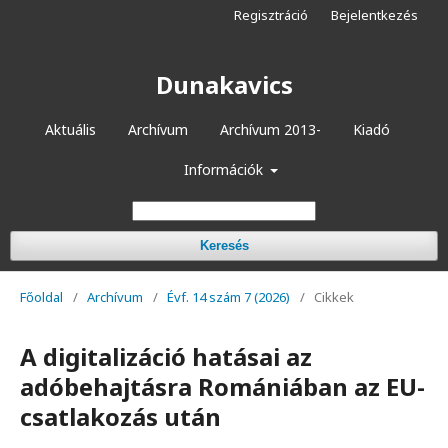
Regisztráció
Bejelentkezés
Dunakavics
Aktuális
Archívum
Archívum 2013-
Kiadó
Információk
Keresés
Főoldal
/
Archívum
/
Évf. 14 szám 7 (2026)
/
Cikkek
A digitalizáció hatásai az
adóbehajtásra Romániában az EU-
csatlakozás után