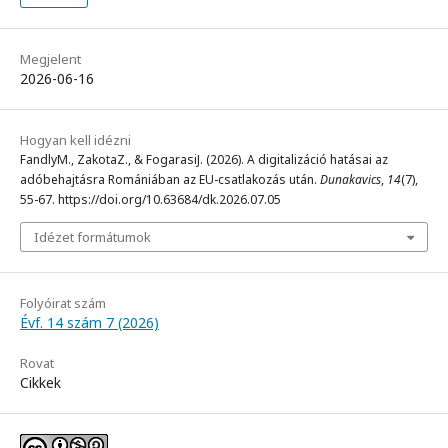
Megjelent
2026-06-16
Hogyan kell idézni
FandlyM., ZakotaZ., & FogarasiJ. (2026). A digitalizáció hatásai az
adóbehajtásra Romániában az EU-csatlakozás után.
Dunakavics
,
14
(7),
55-67. https://doi.org/10.63684/dk.2026.07.05
Idézet formátumok
Folyóirat szám
Évf. 14 szám 7 (2026)
Rovat
Cikkek