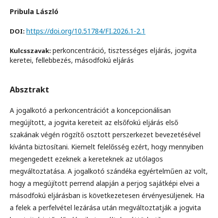
Pribula László
https://doi.org/10.51784/FI.2026.1-2.1
DOI:
perkoncentráció, tisztességes eljárás, jogvita
Kulcsszavak:
keretei, fellebbezés, másodfokú eljárás
Absztrakt
A jogalkotó a perkoncentrációt a koncepcionálisan
megújított, a jogvita kereteit az elsőfokú eljárás első
szakának végén rögzítő osztott perszerkezet bevezetésével
kívánta biztosítani. Kiemelt felelősség ezért, hogy mennyiben
megengedett ezeknek a kereteknek az utólagos
megváltoztatása. A jogalkotó szándéka egyértelműen az volt,
hogy a megújított perrend alapján a perjog sajátképi elvei a
másodfokú eljárásban is következetesen érvényesüljenek. Ha
a felek a perfelvétel lezárása után megváltoztatják a jogvita