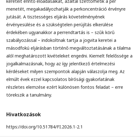
kereteit érintő előadásaikat, azáltal széttörhetik a per
menetét, megakadályozhatják a perkoncentráció érvényre
jutását. A tisztességes eljárás követelményének
érvényesülése és a szükségtelen perújítás elkerülése
érdekében ugyanakkor a perrendtartás is – szűk körű
szabályozással – indokoltnak tartja a jogvita keretei a
másodfokú eljárásban történő megváltoztatásának a tilalma
alól meghatározott kivételeket engedni. Kiemelt felelőssége a
jogalkalmazásnak, hogy az így jelentkező értelmezési
kérdéseket milyen szempontok alapján válaszolja meg. Az
elmúlt évek ezzel kapcsolatos bírósági gyakorlatának
részletes elemzése ezért különösen fontos feladat – erre
törekszik a tanulmány.
Hivatkozások
https://doi.org/10.51784/FI.2026.1-2.1