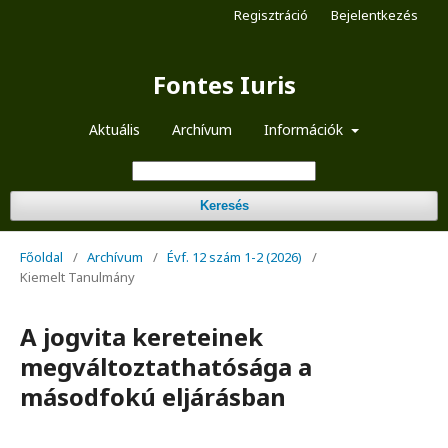
Regisztráció
Bejelentkezés
Fontes Iuris
Aktuális
Archívum
Információk
Keresés
Főoldal
/
Archívum
/
Évf. 12 szám 1-2 (2026)
/
Kiemelt Tanulmány
A jogvita kereteinek
megváltoztathatósága a
másodfokú eljárásban