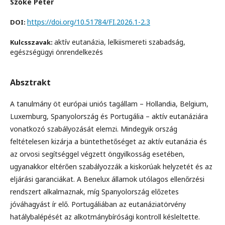
Szőke Péter
https://doi.org/10.51784/FI.2026.1-2.3
DOI:
aktív eutanázia, lelkiismereti szabadság,
Kulcsszavak:
egészségügyi önrendelkezés
Absztrakt
A tanulmány öt európai uniós tagállam – Hollandia, Belgium,
Luxemburg, Spanyolország és Portugália – aktív eutanáziára
vonatkozó szabályozását elemzi. Mindegyik ország
feltételesen kizárja a büntethetőséget az aktív eutanázia és
az orvosi segítséggel végzett öngyilkosság esetében,
ugyanakkor eltérően szabályozzák a kiskorúak helyzetét és az
eljárási garanciákat. A Benelux államok utólagos ellenőrzési
rendszert alkalmaznak, míg Spanyolország előzetes
jóváhagyást ír elő. Portugáliában az eutanáziatörvény
hatálybalépését az alkotmánybírósági kontroll késleltette.