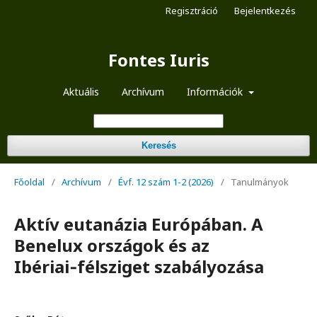
Regisztráció
Bejelentkezés
Fontes Iuris
Aktuális
Archívum
Információk
Keresés
Főoldal
/
Archívum
/
Évf. 12 szám 1-2 (2026)
/
Tanulmányok
Aktív eutanázia Európában. A
Benelux országok és az
Ibériai‑félsziget szabályozása