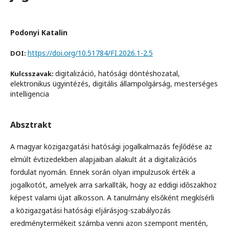
Podonyi Katalin
https://doi.org/10.51784/FI.2026.1-2.5
DOI:
digitalizáció, hatósági döntéshozatal,
Kulcsszavak:
elektronikus ügyintézés, digitális állampolgárság, mesterséges
intelligencia
Absztrakt
A magyar közigazgatási hatósági jogalkalmazás fejlődése az
elmúlt évtizedekben alapjaiban alakult át a digitalizációs
fordulat nyomán. Ennek során olyan impulzusok érték a
jogalkotót, amelyek arra sarkallták, hogy az eddigi időszakhoz
képest valami újat alkosson. A tanulmány elsőként megkísérli
a közigazgatási hatósági eljárásjog-szabályozás
eredménytermékeit számba venni azon szempont mentén,