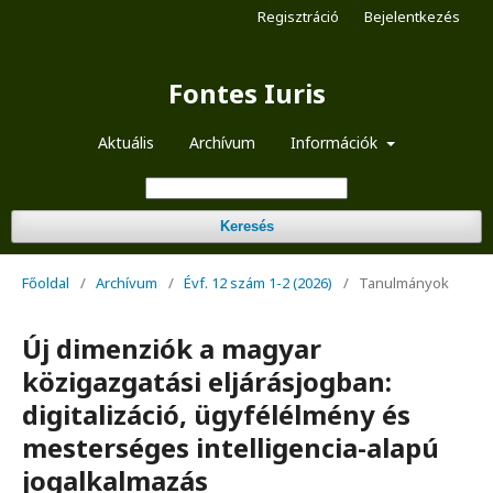
Regisztráció
Bejelentkezés
Fontes Iuris
Aktuális
Archívum
Információk
Keresés
Főoldal
/
Archívum
/
Évf. 12 szám 1-2 (2026)
/
Tanulmányok
Új dimenziók a magyar
közigazgatási eljárásjogban:
digitalizáció, ügyfélélmény és
mesterséges intelligencia-alapú
jogalkalmazás