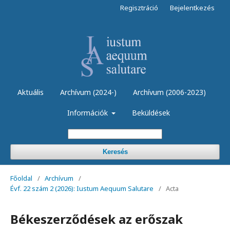
Regisztráció
Bejelentkezés
Aktuális
Archívum (2024-)
Archívum (2006-2023)
Információk
Beküldések
Keresés
Főoldal
/
Archívum
/
Évf. 22 szám 2 (2026): Iustum Aequum Salutare
/
Acta
Békeszerződések az erőszak