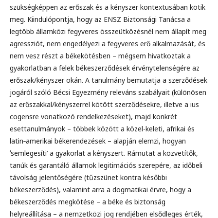
szükségképpen az erőszak és a kényszer kontextusában kötik
meg. Kiindulópontja, hogy az ENSZ Biztonsági Tanácsa a
legtöbb államközi fegyveres összeütközésnél nem állapít meg
agressziót, nem engedélyezi a fegyveres erő alkalmazását, és
nem vesz részt a békekötésben – mégsem hivatkoztak a
gyakorlatban a felek békeszerződések érvénytelenségére az
erőszak/kényszer okán. A tanulmány bemutatja a szerződések
jogáról szóló Bécsi Egyezmény releváns szabályait (különösen
az erőszakkal/kényszerrel kötött szerződésekre, illetve a ius
cogensre vonatkozó rendelkezéseket), majd konkrét
esettanulmányok – többek között a közel-keleti, afrikai és
latin‑amerikai békerendezések – alapján elemzi, hogyan
ʻsemlegesíti’ a gyakorlat a kényszert. Rámutat a közvetítők,
tanúk és garantáló államok legitimációs szerepére, az időbeli
távolság jelentőségére (tűzszünet kontra későbbi
békeszerződés), valamint arra a dogmatikai érvre, hogy a
békeszerződés megkötése – a béke és biztonság
helyreállítása – a nemzetközi jog rendjében elsődleges érték,