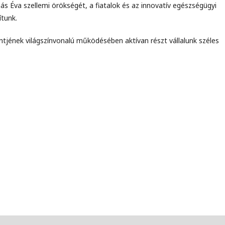
s Éva szellemi örökségét, a fiatalok és az innovatív egészségügyi
ítunk.
ének világszínvonalú működésében aktívan részt vállalunk széles