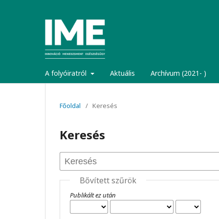
A folyóiratról
Aktuális
Archívum (2021- )
Főoldal
/
Keresés
Keresés
Bővített szűrök
Publikált ez után