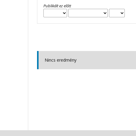
Publikált ez előtt
Nincs eredmény