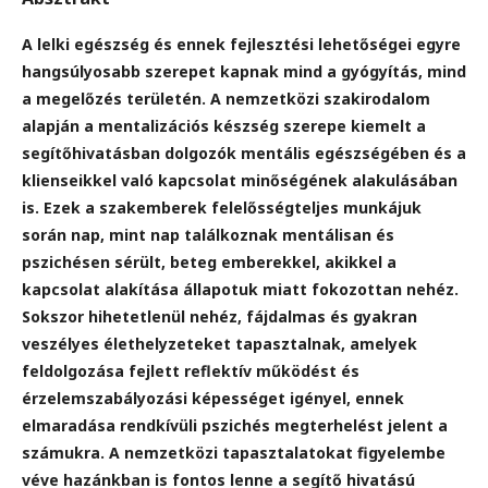
A lelki egészség és ennek fejlesztési lehetőségei egyre
hangsúlyosabb szerepet kapnak mind a gyógyítás, mind
a megelőzés területén. A nemzetközi szakirodalom
alapján a mentalizációs készség szerepe kiemelt a
segítőhivatásban dolgozók mentális egészségében és a
klienseikkel való kapcsolat minőségének alakulásában
is. Ezek a szakemberek felelősségteljes munkájuk
során nap, mint nap találkoznak mentálisan és
pszichésen sérült, beteg emberekkel, akikkel a
kapcsolat alakítása állapotuk miatt fokozottan nehéz.
Sokszor hihetetlenül nehéz, fájdalmas és gyakran
veszélyes élethelyzeteket tapasztalnak, amelyek
feldolgozása fejlett reflektív működést és
érzelemszabályozási képességet igényel, ennek
elmaradása rendkívüli pszichés megterhelést jelent a
számukra. A nemzetközi tapasztalatokat figyelembe
véve hazánkban is fontos lenne a segítő hivatású