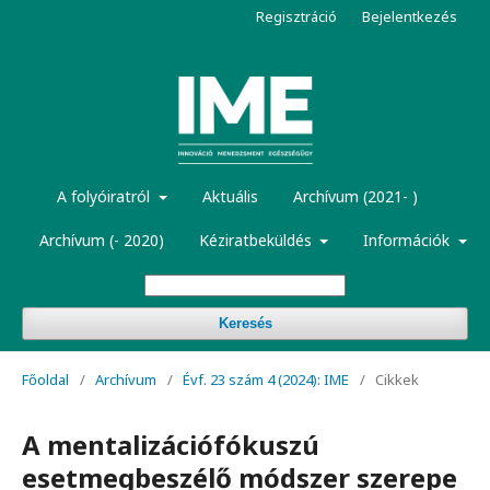
Regisztráció
Bejelentkezés
A folyóiratról
Aktuális
Archívum (2021- )
Archívum (- 2020)
Kéziratbeküldés
Információk
Keresés
Főoldal
/
Archívum
/
Évf. 23 szám 4 (2024): IME
/
Cikkek
A mentalizációfókuszú
esetmegbeszélő módszer szerepe