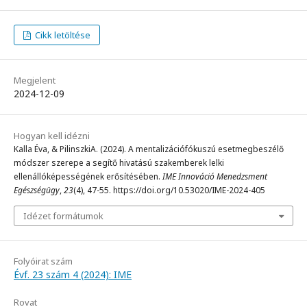
Cikk letöltése
Megjelent
2024-12-09
Hogyan kell idézni
Kalla Éva, & PilinszkiA. (2024). A mentalizációfókuszú esetmegbeszélő
módszer szerepe a segítő hivatású szakemberek lelki
ellenállóképességének erősítésében.
IME Innováció Menedzsment
Egészségügy
,
23
(4), 47-55. https://doi.org/10.53020/IME-2024-405
Idézet formátumok
Folyóirat szám
Évf. 23 szám 4 (2024): IME
Rovat