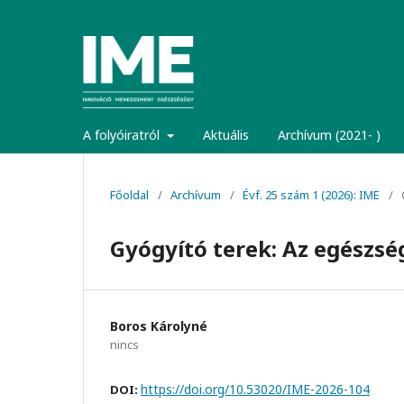
A folyóiratról
Aktuális
Archívum (2021- )
Főoldal
/
Archívum
/
Évf. 25 szám 1 (2026): IME
/
Gyógyító terek: Az egészség
Boros Károlyné
nincs
https://doi.org/10.53020/IME-2026-104
DOI: