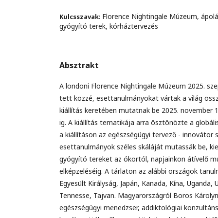
Florence Nightingale Múzeum, ápolá
Kulcsszavak:
gyógyító terek, kórháztervezés
Absztrakt
A londoni Florence Nightingale Múzeum 2025. sz
tett közzé, esettanulmányokat vártak a világ öss
kiállítás keretében mutatnak be 2025. november 1
ig. A kiállítás tematikája arra ösztönözte a globál
a kiállításon az egészségügyi tervező - innovátor 
esettanulmányok széles skáláját mutassák be, ki
gyógyító tereket az ókortól, napjainkon átívelő m
elképzeléséig. A tárlaton az alábbi országok tanu
Egyesült Királyság, Japán, Kanada, Kína, Uganda
Tennesse, Tajvan. Magyarországról Boros Károlyn
egészségügyi menedzser, addiktológiai konzultán