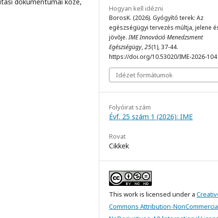
lítási dokumentumai közé,
Hogyan kell idézni
BorosK. (2026). Gyógyító terek: Az
egészségügyi tervezés múltja, jelene é
jövője.
IME Innováció Menedzsment
Egészségügy
,
25
(1), 37-44.
https://doi.org/10.53020/IME-2026-104
Idézet formátumok
Folyóirat szám
Évf. 25 szám 1 (2026): IME
Rovat
Cikkek
This work is licensed under a
Creativ
Commons Attribution-NonCommercia