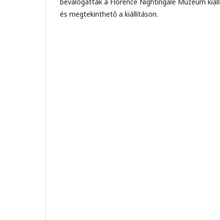
beválogatták a Florence Nightingale Múzeum kiál
és megtekinthető a kiállításon.