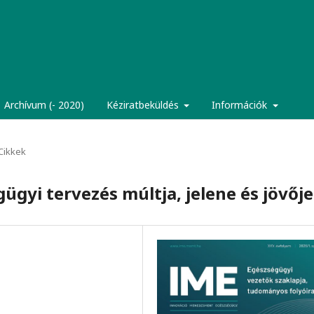
Archívum (- 2020)
Kéziratbeküldés
Információk
Cikkek
ügyi tervezés múltja, jelene és jövője