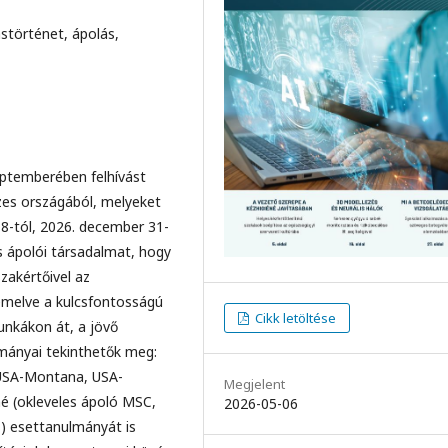
störténet, ápolás,
eptemberében felhívást
zes országából, melyeket
8-tól, 2026. december 31-
is ápolói társadalmat, hogy
szakértőivel az
emelve a kulcsfontosságú
Cikk letöltése
unkákon át, a jövő
lmányai tekinthetők meg:
, USA-Montana, USA-
Megjelent
é (okleveles ápoló MSC,
2026-05-06
s) esettanulmányát is