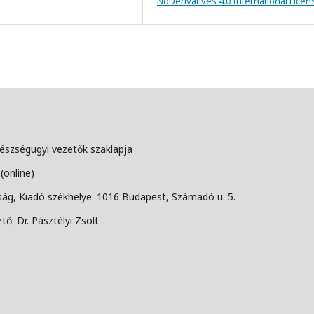
NoDerivatives 4.0 International Licen
szségügyi vezetők szaklapja
(online)
g, Kiadó székhelye: 1016 Budapest, Számadó u. 5.
tő: Dr. Pásztélyi Zsolt