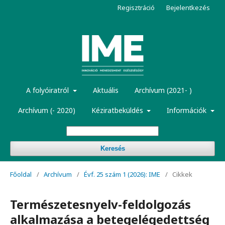
Regisztráció
Bejelentkezés
A folyóiratról
Aktuális
Archívum (2021- )
Archívum (- 2020)
Kéziratbeküldés
Információk
Keresés
Főoldal
/
Archívum
/
Évf. 25 szám 1 (2026): IME
/
Cikkek
Természetesnyelv-feldolgozás
alkalmazása a betegelégedettség