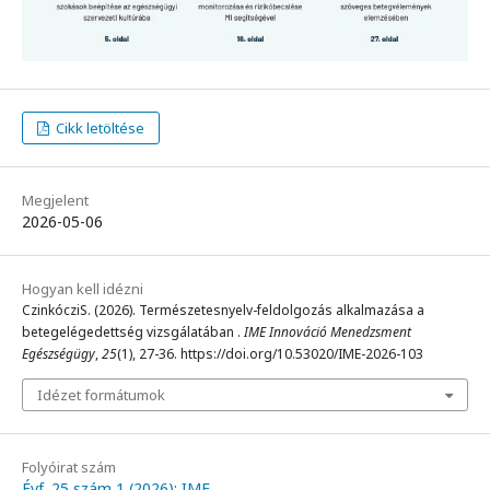
Cikk letöltése
Megjelent
2026-05-06
Hogyan kell idézni
CzinkócziS. (2026). Természetesnyelv-feldolgozás alkalmazása a
betegelégedettség vizsgálatában .
IME Innováció Menedzsment
Egészségügy
,
25
(1), 27-36. https://doi.org/10.53020/IME-2026-103
Idézet formátumok
Folyóirat szám
Évf. 25 szám 1 (2026): IME