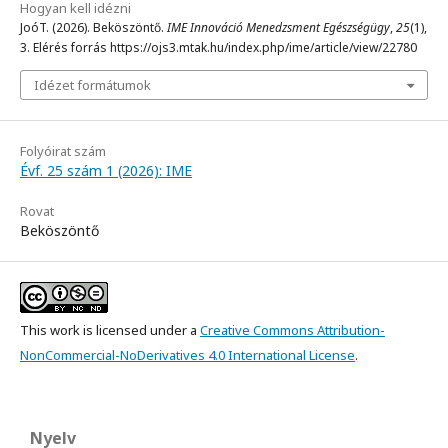
Hogyan kell idézni
JoóT. (2026). Beköszöntő.
IME Innováció Menedzsment Egészségügy
,
25
(1),
3. Elérés forrás https://ojs3.mtak.hu/index.php/ime/article/view/22780
Idézet formátumok
Folyóirat szám
Évf. 25 szám 1 (2026): IME
Rovat
Beköszöntő
This work is licensed under a
Creative Commons Attribution-
NonCommercial-NoDerivatives 4.0 International License
.
Nyelv