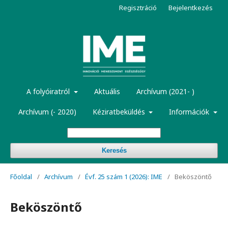
Regisztráció
Bejelentkezés
A folyóiratról
Aktuális
Archívum (2021- )
Archívum (- 2020)
Kéziratbeküldés
Információk
Keresés
Főoldal
/
Archívum
/
Évf. 25 szám 1 (2026): IME
/
Beköszöntő
Beköszöntő