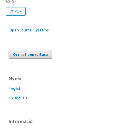
52-57
PDF
Open Journal Systems
Kézirat benyújtása
Nyelv
English
Hungarian
Információ