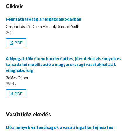
Cikkek
Fenntathatóság a hídgazdálkodásban
Gáspár László, Dema Ahmad, Bencze Zsolt
2-11
PDF
A Nyugat tükrében: karrierépítés, jövedelmi viszonyok és
társadalmi mobilizáció a magyarországi vasutaknál az I.
világháborúig
Balázs Gábor
39-49
PDF
Vasúti közlekedés
Előzmények és tanulságok a vasúti ingatlanfejlesztés