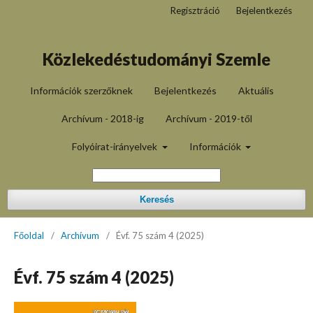
Regisztráció
Bejelentkezés
Közlekedéstudományi Szemle
Információk szerzőknek
Bejelentkezés
Aktuális
Archívum - 2018-ig
Archívum - 2019-től
Folyóirat-irányelvek
Információk
Keresés
Főoldal
/
Archívum
/
Évf. 75 szám 4 (2025)
Évf. 75 szám 4 (2025)