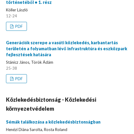
történetéből • 1. rész
Köller László
12-24
PDF
Generációk szerepe a vasúti közlekedés, karbantartás
területén a folyamatban lévő infrastruktúra és eszközpark
fejlesztések hatására
Stánicz János, Török Ádám
25-38
PDF
Közlekedésbiztonság - Közlekedési
környezetvédelem
Sémák találkozása a közlekedésbiztonságban
Henézi Diána Sarolta, Rosta Roland