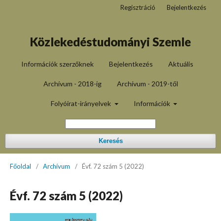
Regisztráció
Bejelentkezés
Közlekedéstudományi Szemle
Információk szerzőknek
Bejelentkezés
Aktuális
Archívum - 2018-ig
Archívum - 2019-től
Folyóirat-irányelvek
Információk
Keresés
Főoldal
/
Archívum
/
Évf. 72 szám 5 (2022)
Évf. 72 szám 5 (2022)