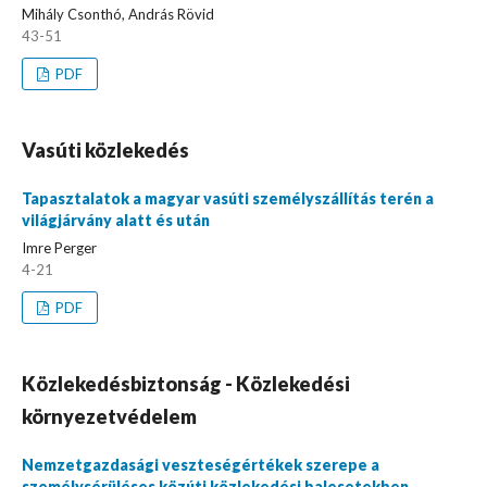
Mihály Csonthó, András Rövid
43-51
PDF
Vasúti közlekedés
Tapasztalatok a magyar vasúti személyszállítás terén a
világjárvány alatt és után
Imre Perger
4-21
PDF
Közlekedésbiztonság - Közlekedési
környezetvédelem
Nemzetgazdasági veszteségértékek szerepe a
személysérüléses közúti közlekedési balesetekben