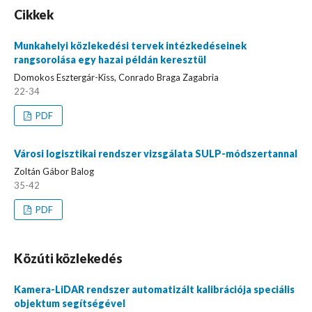
Cikkek
Munkahelyi közlekedési tervek intézkedéseinek
rangsorolása egy hazai példán keresztül
Domokos Esztergár-Kiss, Conrado Braga Zagabria
22-34
PDF
Városi logisztikai rendszer vizsgálata SULP-módszertannal
Zoltán Gábor Balog
35-42
PDF
Közúti közlekedés
Kamera-LiDAR rendszer automatizált kalibrációja speciális
objektum segítségével