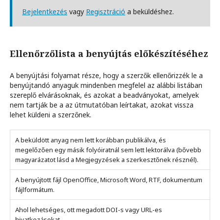
Bejelentkezés
vagy
Regisztráció
a beküldéshez.
Ellenőrzőlista a benyújtás előkészítéséhez
A benyújtási folyamat része, hogy a szerzők ellenőrizzék le a
benyújtandó anyaguk mindenben megfelel az alábbi listában
szereplő elvárásoknak, és azokat a beadványokat, amelyek
nem tartják be a az útmutatóban leírtakat, azokat vissza
lehet küldeni a szerzőnek.
A beküldött anyag nem lett korábban publikálva, és
megelőzően egy másik folyóiratnál sem lett lektorálva (bővebb
magyarázatot lásd a Megjegyzések a szerkesztőnek résznél).
A benyújtott fájl OpenOffice, Microsoft Word, RTF, dokumentum
fájlformátum.
Ahol lehetséges, ott megadott DOI-s vagy URL-es
hivatkozásokat.