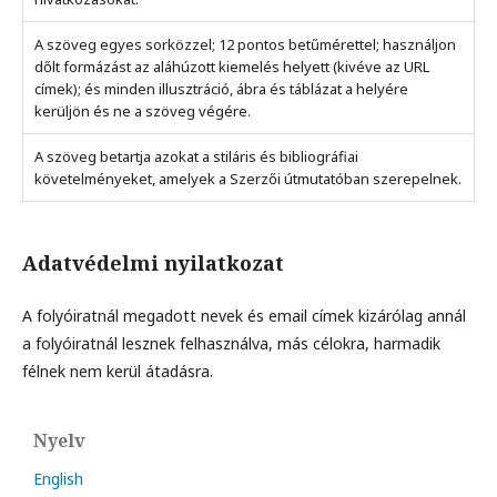
A szöveg egyes sorközzel; 12 pontos betűmérettel; használjon
dőlt formázást az aláhúzott kiemelés helyett (kivéve az URL
címek); és minden illusztráció, ábra és táblázat a helyére
kerüljön és ne a szöveg végére.
A szöveg betartja azokat a stiláris és bibliográfiai
követelményeket, amelyek a Szerzői útmutatóban szerepelnek.
Adatvédelmi nyilatkozat
A folyóiratnál megadott nevek és email címek kizárólag annál
a folyóiratnál lesznek felhasználva, más célokra, harmadik
félnek nem kerül átadásra.
Nyelv
English