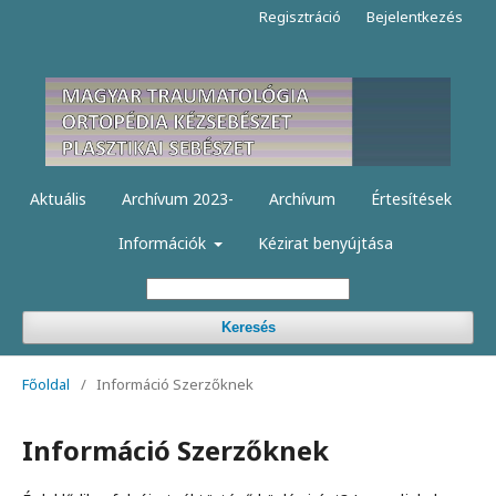
Regisztráció
Bejelentkezés
Aktuális
Archívum 2023-
Archívum
Értesítések
Információk
Kézirat benyújtása
Keresés
Főoldal
/
Információ Szerzőknek
Információ Szerzőknek