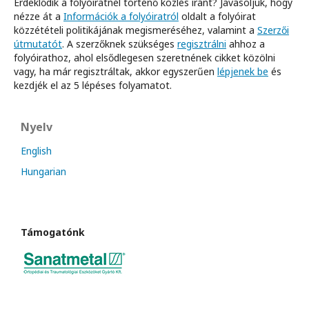
Érdeklődik a folyóiratnél történő közlés iránt? Javasoljuk, hogy
nézze át a
Információk a folyóiratról
oldalt a folyóirat
közzétételi politikájának megismeréséhez, valamint a
Szerzői
útmutatót
. A szerzőknek szükséges
regisztrálni
ahhoz a
folyóirathoz, ahol elsődlegesen szeretnének cikket közölni
vagy, ha már regisztráltak, akkor egyszerűen
lépjenek be
és
kezdjék el az 5 lépéses folyamatot.
Nyelv
English
Hungarian
Támogatónk