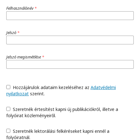
Felhasználónév
*
Jelszó
*
Jelszó megismétlése
*
Hozzájárulok adataim kezeléséhez az
Adatvédelmi
nyilatkozat
szerint.
Szeretnék értesítést kapni új publikációkról, illetve a
folyóirat közleményeiről.
Szeretnék lektorálási felkéréseket kapni ennél a
folyóiratnál.