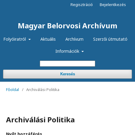
Regisztráció
Bejelentkezés
Magyar Belorvosi Archívum
Folyóiratról
Aktuális
Archívum
Szerzői útmutató
Információk
Keresés
Főoldal
/
Archiválási Politika
Archiválási Politika
Nyílt hozzáférés