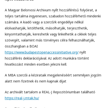
A Magyar Belorvosi Archivum nyílt hozzáférésű folyóirat, a
teljes tartalma ingyenesen, szabadon hozzáférhető mindenki
számára. A kiadó vagy a szerző/k engedélye nélkül
elolvashatják, letölthetik, másolhatják, terjeszthetik,
kinyomtathatják, kereshetik vagy linkelhetik a cikkek teljes
szövegét, valamint más törvényes célra felhasználhatják,
összhangban a BOAI
https://www.budapestopenaccessinitiative.org/
nyílt
hozzáférés deklarációjával. Az adott munkára történt
hivatkozást minden esetben jelezni kell.
A MBA szerzői a kézirataik megjelenéséért semmilyen jogcím
alatt nem fizetnek és nem kapnak díjat
Az archivált tartalom a REAL-J Repozitóriumban található
https://real-j.mtak.hu/