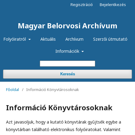
Regisztráció
Bejelentkezés
Magyar Belorvosi Archívum
Folyóiratról
Aktuális
Archívum
Szerzői útmutató
Információk
Keresés
Főoldal
/
Információ Könyvtárosoknak
Információ Könyvtárosoknak
Azt javasoljuk, hogy a kutató könyvtárak gyűjtsék egybe a
könyvtárban található elektronikus folyóiratokat. Valamint