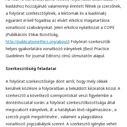
kiadáshoz hozzájáruló valamennyi érintett félnek (a szerzőnek,
a folyóirat szerkesztőjének, a lektornak és a kiadónak)
egyaránt el kell fogadnia az elvárt erkölcsi magatartásra
vonatkozó szabványokat. Jelen erkölcsi nyilatkozat a COPE
(Publikációs Etikai Bizottság,
http://publicationethics.org/about
) Folyóirat-szerkesztők
helyes gyakorlatára vonatkozó irányelvek (Best Practice
Guidelines for Journal Editors) című útmutatón alapul.
Szerkesztőség feladatai
A folyóirat szerkesztősége dönt arról, hogy mely cikkek
kerülnek közlésre a folyóiratban a beküldött kéziratok közül. A
szerkesztő a következő szempontokat veszi figyelembe a
döntéshozatal során: a folyóirat szerkesztőbizottsága által
megszabott irányelvek, ill. a hatályban lévő rágalmazásra-, a
szerzői jogok megsértésére-, valamint a plagizálásra
vonatkozó jogszabályok szerint. A szerkesztő igénybe vehet