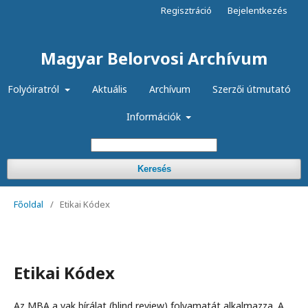
Regisztráció
Bejelentkezés
Magyar Belorvosi Archívum
Folyóiratról
Aktuális
Archívum
Szerzői útmutató
Információk
Keresés
Főoldal
/
Etikai Kódex
Etikai Kódex
Az MBA a vak bírálat (blind review) folyamatát alkalmazza. A