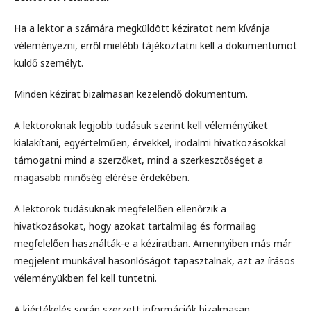
Ha a lektor a számára megküldött kéziratot nem kívánja
véleményezni, erről mielébb tájékoztatni kell a dokumentumot
küldő személyt.
Minden kézirat bizalmasan kezelendő dokumentum.
A lektoroknak legjobb tudásuk szerint kell véleményüket
kialakítani, egyértelműen, érvekkel, irodalmi hivatkozásokkal
támogatni mind a szerzőket, mind a szerkesztőséget a
magasabb minőség elérése érdekében.
A lektorok tudásuknak megfelelően ellenőrzik a
hivatkozásokat, hogy azokat tartalmilag és formailag
megfelelően használták-e a kéziratban. Amennyiben más már
megjelent munkával hasonlóságot tapasztalnak, azt az írásos
véleményükben fel kell tüntetni.
A kiértékelés során szerzett információk bizalmasan