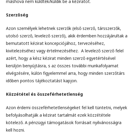
máshová nem küldték/küldik be a kéziratot.
Szerzőség
Azon személyek lehetnek szerzők (első szerző, társszerzők,
utolsó szerző, levelező szerző), akik érdemben hozzájárultak a
bemutatott kézirat koncepciójához, tervezéséhez,
kivitelezéséhez vagy értelmezéséhez. A levelező szerző felel
azért, hogy a kész kézirat minden szerző egyetértésével
kerüljön benyújtásra, s az összes további munkafolyamat
elvégzésére, külön figyelemmel arra, hogy minden szerzőtárs
időben pontos tájékoztatást kapjon.
Közzététel és összeférhetetlenség
Azon érdemi összeférhetetlenségeket fel kell tüntetni, melyek
befolyásolhatják a kézirat tartalmát ezek közzététele
kötelező. A pénzügyi támogatások forrásait nyilvánosságra
kell hozni.