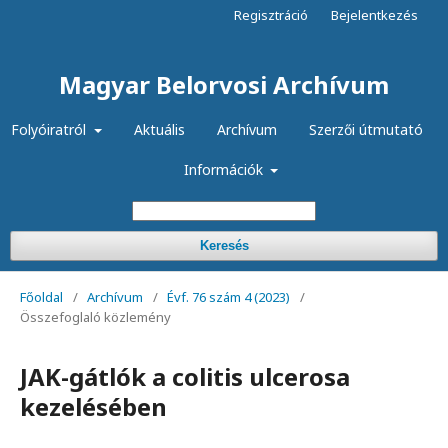
Regisztráció
Bejelentkezés
Magyar Belorvosi Archívum
Folyóiratról
Aktuális
Archívum
Szerzői útmutató
Információk
Keresés
Főoldal
/
Archívum
/
Évf. 76 szám 4 (2023)
/
Összefoglaló közlemény
JAK-gátlók a colitis ulcerosa
kezelésében