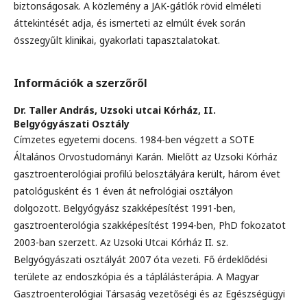
biztonságosak. A közlemény a JAK-gátlók rövid elméleti
áttekintését adja, és ismerteti az elmúlt évek során
összegyűlt klinikai, gyakorlati tapasztalatokat.
Információk a szerzőről
Dr. Taller András,
Uzsoki utcai Kórház, II.
Belgyógyászati Osztály
Címzetes egyetemi docens. 1984-ben végzett a SOTE
Általános Orvostudományi Karán. Mielőtt az Uzsoki Kórház
gasztroenterológiai profilú belosztályára került, három évet
patológusként és 1 éven át nefrológiai osztályon
dolgozott. Belgyógyász szakképesítést 1991-ben,
gasztroenterológia szakképesítést 1994-ben, PhD fokozatot
2003-ban szerzett. Az Uzsoki Utcai Kórház II. sz.
Belgyógyászati osztályát 2007 óta vezeti. Fő érdeklődési
területe az endoszkópia és a táplálásterápia. A Magyar
Gasztroenterológiai Társaság vezetőségi és az Egészségügyi