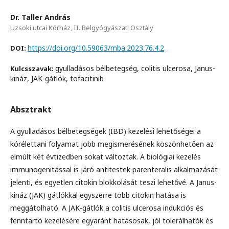
Dr. Taller András
Uzsoki utcai Kórház, II. Belgyógyászati Osztály
https://doi.org/10.59063/mba.2023.76.4.2
DOI:
gyulladásos bélbetegség, colitis ulcerosa, Janus-
Kulcsszavak:
kináz, JAK-gátlók, tofacitinib
Absztrakt
A gyulladásos bélbetegségek (IBD) kezelési lehetőségei a
kórélettani folyamat jobb megismerésének köszönhetően az
elmúlt két évtizedben sokat változtak. A biológiai kezelés
immunogenitással is járó antitestek parenteralis alkalmazását
jelenti, és egyetlen citokin blokkolását teszi lehetővé. A Janus-
kináz (JAK) gátlókkal egyszerre több citokin hatása is
meggátolható. A JAK-gátlók a colitis ulcerosa indukciós és
fenntartó kezelésére egyaránt hatásosak, jól tolerálhatók és