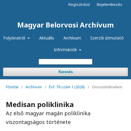
Regisztráció
Bejelentkezés
Magyar Belorvosi Archívum
Folyóiratról
Aktuális
Archívum
Szerzői útmutató
Információk
Keresés
Főoldal
/
Archívum
/
Évf. 79 szám 1 (2026)
/
Orvostörténelem
Medisan poliklinika
Az első magyar magán poliklinika
viszontagságos története