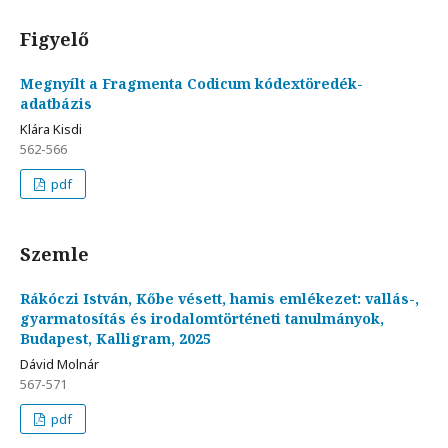
Figyelő
Megnyílt a Fragmenta Codicum kódextöredék-
adatbázis
Klára Kisdi
562-566
pdf
Szemle
Rákóczi István, Kőbe vésett, hamis emlékezet: vallás-,
gyarmatosítás és irodalomtörténeti tanulmányok,
Budapest, Kalligram, 2025
Dávid Molnár
567-571
pdf