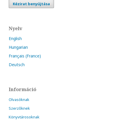
Kézirat benyújtása
Nyelv
English
Hungarian
Français (France)
Deutsch
Információ
Olvasóknak
Szerzőknek
Könyvtárosoknak