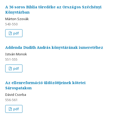
A 36 soros Biblia töredéke az Országos Széchényi
Könyvtárban
Márton Szovák
543-550
pdf
Addenda Dudith András könyvtárának ismeretéhez
István Monok
551-555
pdf
Az ellenreformáció üldözöttjeinek kötetei
Sárospatakon
Dávid Csorba
556-561
pdf