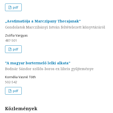
pdf
„Aestimatiója a Marczipany Thecajanak”
Gondolatok Marczibányi István feltételezett könyvtáráról
Zsófia Vargyas
487-501
pdf
"A magyar bortermelő lelki alkata”
Bodnár Sándor szőlős-boros ex libris gyűjteménye
Kornélia Vasné Tóth
502-542
pdf
Közlemények