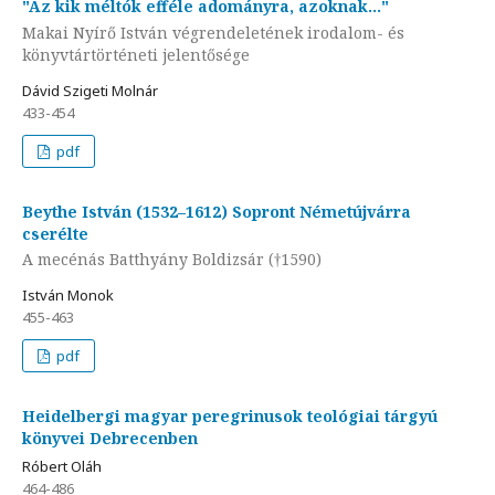
"Az kik méltók efféle adományra, azoknak…"
Makai Nyírő István végrendeletének irodalom- és
könyvtártörténeti jelentősége
Dávid Szigeti Molnár
433-454
pdf
Beythe István (1532–1612) Sopront Németújvárra
cserélte
A mecénás Batthyány Boldizsár (†1590)
István Monok
455-463
pdf
Heidelbergi magyar peregrinusok teológiai tárgyú
könyvei Debrecenben
Róbert Oláh
464-486