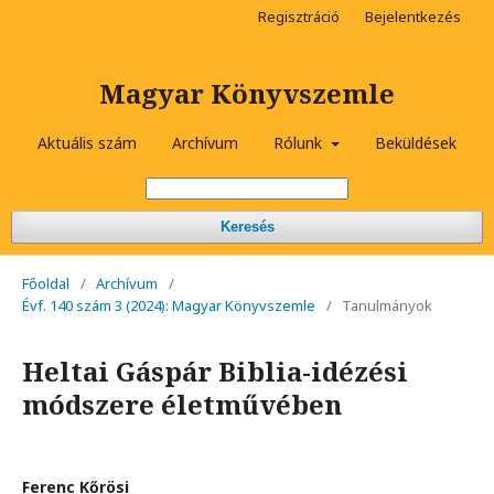
Regisztráció
Bejelentkezés
Magyar Könyvszemle
Aktuális szám
Archívum
Rólunk
Beküldések
Keresés
Főoldal
/
Archívum
/
Évf. 140 szám 3 (2024): Magyar Könyvszemle
/
Tanulmányok
Heltai Gáspár Biblia-idézési
módszere életművében
Ferenc Kőrösi