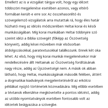
Emellett az is a vizsgálat tárgya volt, hogy egy idézet
többszöri megjelenése esetében azonos, vagy eltérő
formában került-e erre sor. Az összehasonlító és
szövegelemző vizsgálatok arra mutattak rá, hogy éles határ
húzható meg az idézés módszerében Heltai korai és késői
munkásságában. Míg korai munkáiban Heltai többnyire szó
szerint idézi a Biblia szövegét (főképp az Ószövetség
könyveit), addig kései műveiben már elsősorban
átdolgozásokkal, paratextusokkal találkozunk. Ennek két oka
lehet. Az első, hogy míg korai munkái megjelenésekor már
rendelkezésére állt Heltainak az Ószövetség fordításának
nagy része, addig az Újszövetségé nem. A másik ok abban
látható, hogy Heltai, munkásságának második felében, áttért
a dogmatikai kiadványok megjelentetéséről az erkölcsi
példákat nyújtó történetek közreadására. Míg előbbi esetében
a tévtanok elkerülése megkövetelte a pontos idézést, addig
az utóbbi nyomtatványok esetében fontosabb volt az
idézetek beágyazása a szövegbe.