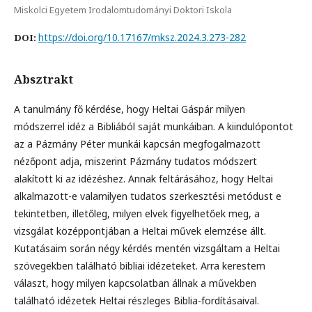
Miskolci Egyetem Irodalomtudományi Doktori Iskola
https://doi.org/10.17167/mksz.2024.3.273-282
DOI:
Absztrakt
A tanulmány fő kérdése, hogy Heltai Gáspár milyen
módszerrel idéz a Bibliából saját munkáiban. A kiindulópontot
az a Pázmány Péter munkái kapcsán megfogalmazott
nézőpont adja, miszerint Pázmány tudatos módszert
alakított ki az idézéshez. Annak feltárásához, hogy Heltai
alkalmazott-e valamilyen tudatos szerkesztési metódust e
tekintetben, illetőleg, milyen elvek figyelhetőek meg, a
vizsgálat középpontjában a Heltai művek elemzése állt.
Kutatásaim során négy kérdés mentén vizsgáltam a Heltai
szövegekben található bibliai idézeteket. Arra kerestem
választ, hogy milyen kapcsolatban állnak a művekben
található idézetek Heltai részleges Biblia-fordításaival.