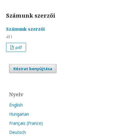
Számunk szerzői
Számunk szerzői
411
pdf
Kézirat benyújtása
Nyelv
English
Hungarian
Français (France)
Deutsch