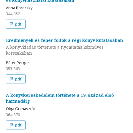
és könyvhasználat kutatásában
Anna Boreczky
344-352
pdf
Eredmények és fehér foltok a régi könyv kutatásában
A könyvkiadás története a nyomtatás kézműves
korszakában
Péter Perger
353-363
pdf
A könyvkereskedelem története a 19. század első
harmadáig
Olga Granasztói
364-370
pdf