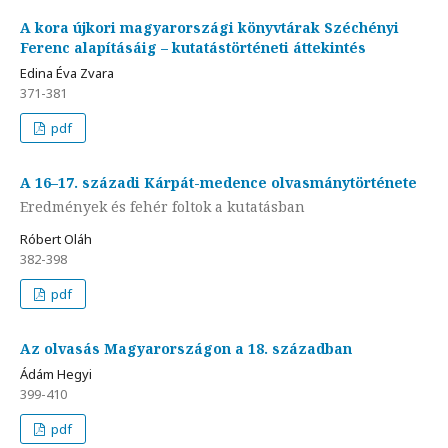
A kora újkori magyarországi könyvtárak Széchényi
Ferenc alapításáig – kutatástörténeti áttekintés
Edina Éva Zvara
371-381
pdf
A 16–17. századi Kárpát-medence olvasmánytörténete
Eredmények és fehér foltok a kutatásban
Róbert Oláh
382-398
pdf
Az olvasás Magyarországon a 18. században
Ádám Hegyi
399-410
pdf