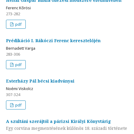
Heltai Gáspár Biblia-idézési módszere életművében
Ferenc Kőrösi
273-282
pdf
Prédikáció I. Rákóczi Ferenc keresztelőjén
Bernadett Varga
283-306
pdf
Esterházy Pál bécsi kiadványai
Noémi Viskolcz
307-324
pdf
A szultáni szerájtól a párizsi Királyi Könyvtárig
Egy corvina megmentésének különös 18. századi története