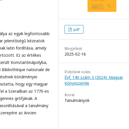
pdf
álya az egyik legfontosabb
ar jelentőségű kéziratok
k latin fordítása, amely
Megjelent
2025-02-16
rtozott. Ez az értékes
került Konstantinápolyba,
i Bibliothèque nationale de
Folyóirat szám
zésének körülményei
Évf. 140 szám 3 (2024): Magyar
Könyvszemle
mutatta, hogy egy magyar
el a Szerailban az 1770-es
Rovat
rgennes grófjának. A
Tanulmányok
hasonlításával a tanulmány
i szerepére az Ancien