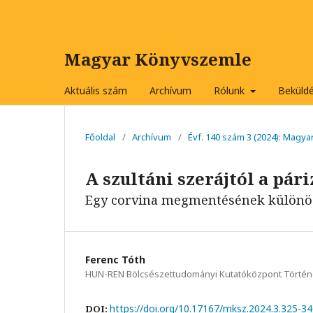
Magyar Könyvszemle
Aktuális szám
Archívum
Rólunk
Beküld
Főoldal
/
Archívum
/
Évf. 140 szám 3 (2024): Magy
A szultáni szerájtól a pár
Egy corvina megmentésének különös 
Ferenc Tóth
HUN-REN Bölcsészettudományi Kutatóközpont Történ
https://doi.org/10.17167/mksz.2024.3.325-3
DOI: