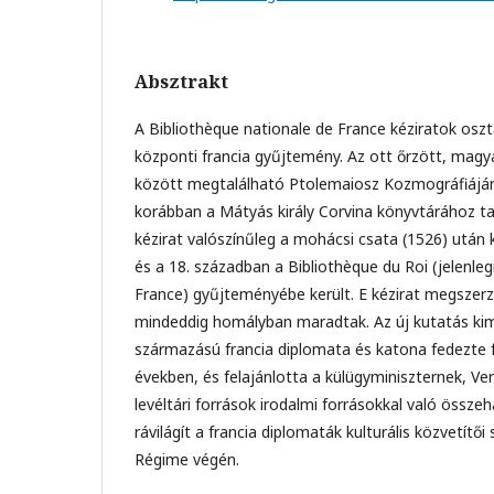
Absztrakt
A Bibliothèque nationale de France kéziratok oszt
központi francia gyűjtemény. Az ott őrzött, magy
között megtalálható Ptolemaiosz Kozmográfiájána
korábban a Mátyás király Corvina könyvtárához ta
kézirat valószínűleg a mohácsi csata (1526) után 
és a 18. században a Bibliothèque du Roi (jelenleg
France) gyűjteményébe került. E kézirat megszer
mindeddig homályban maradtak. Az új kutatás ki
származású francia diplomata és katona fedezte f
években, és felajánlotta a külügyminiszternek, Ve
levéltári források irodalmi forrásokkal való össze
rávilágít a francia diplomaták kulturális közvetítő
Régime végén.