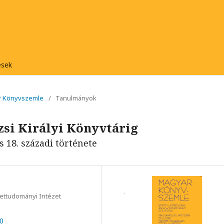
ések
ar Könyvszemle
/
Tanulmányok
izsi Királyi Könyvtárig
18. századi története
ettudományi Intézet
40