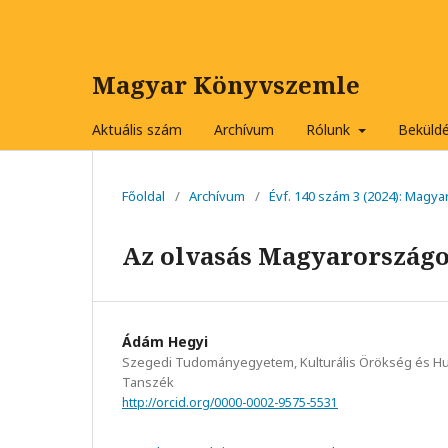
Magyar Könyvszemle
Aktuális szám
Archívum
Rólunk
Beküld
Főoldal
/
Archívum
/
Évf. 140 szám 3 (2024): Magy
Az olvasás Magyarországo
Ádám Hegyi
Szegedi Tudományegyetem, Kulturális Örökség és H
Tanszék
http://orcid.org/0000-0002-9575-5531