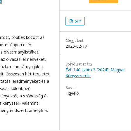
10
pdf
tott, többek között az
Megjelent
énetét éppen ezért
2025-02-17
az olvasmánylistákat,
 az olvasási élményeket,
Folyóirat szám
ázlatosan tárgyaljuk a
Évf. 140 szám 3 (2024): Magyar
t. Összesen hét területet
Könyvszemle
utatási eredményeket és a
Rovat
lvasás különböző
Figyelő
ményekről, a szóbeliség és
 a kényszer- valamint
ményrendszert, amelyik az