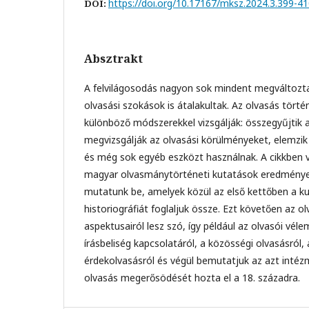
https://doi.org/10.17167/mksz.2024.3.399-4
DOI:
Absztrakt
A felvilágosodás nagyon sok mindent megváltozta
olvasási szokások is átalakultak. Az olvasás tört
különböző módszerekkel vizsgálják: összegyűjtik 
megvizsgálják az olvasási körülményeket, elemzik
és még sok egyéb eszközt használnak. A cikkben v
magyar olvasmánytörténeti kutatások eredményei
mutatunk be, amelyek közül az első kettőben a k
historiográfiát foglaljuk össze. Ezt követően az o
aspektusairól lesz szó, így például az olvasói véle
írásbeliség kapcsolatáról, a közösségi olvasásról,
érdekolvasásról és végül bemutatjuk az azt intéz
olvasás megerősödését hozta el a 18. századra.