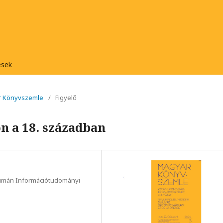
ések
ar Könyvszemle
/
Figyelő
n a 18. században
umán Információtudományi