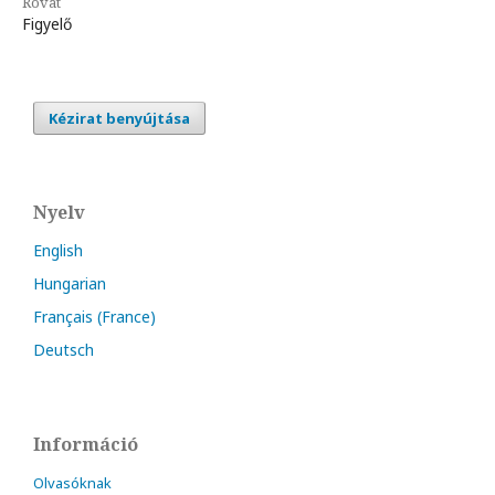
Rovat
Figyelő
Kézirat benyújtása
Nyelv
English
Hungarian
Français (France)
Deutsch
Információ
Olvasóknak