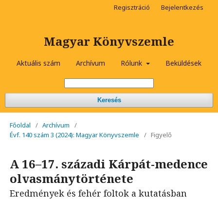
Regisztráció
Bejelentkezés
Magyar Könyvszemle
Aktuális szám
Archívum
Rólunk
Beküldések
Keresés
Főoldal
/
Archívum
/
Évf. 140 szám 3 (2024): Magyar Könyvszemle
/
Figyelő
A 16–17. századi Kárpát-medence
olvasmánytörténete
Eredmények és fehér foltok a kutatásban