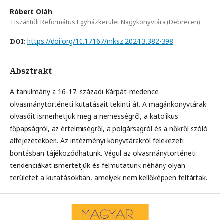
Róbert Oláh
Tiszántúli Református Egyházkerület Nagykönyvtára (Debrecen)
https://doi.org/10.17167/mksz.2024.3.382-398
DOI:
Absztrakt
A tanulmány a 16-17. századi Kárpát-medence
olvasmánytörténeti kutatásait tekinti át. A magánkönyvtárak
olvasóit ismerhetjük meg a nemességről, a katolikus
főpapságról, az értelmiségről, a polgárságról és a nőkről szóló
alfejezetekben. Az intézményi könyvtárakról felekezeti
bontásban tájékozódhatunk. Végül az olvasmánytörténeti
tendenciákat ismertetjük és felmutatunk néhány olyan
területet a kutatásokban, amelyek nem kellőképpen feltártak.