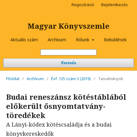
Regisztráció
Bejelentkezés
Magyar Könyvszemle
Aktuális szám
Archívum
Rólunk
Beküldések
Keresés
Főoldal
/
Archívum
/
Évf. 135 szám 3 (2019)
/
Tanulmányok
Budai reneszánsz kötéstáblából
előkerült ősnyomtatvány-
töredékek
A Lányi-kódex kötéscsaládja és a budai
könyvkereskedők