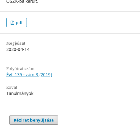
OSZK-ba került.
pdf
Megjelent
2020-04-14
Folyóirat szám
Évf. 135 szám 3 (2019)
Rovat
Tanulmányok
Kézirat benyújtása