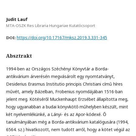
Judit Lauf
MTA-OSZK Res Libraria Hungariae Kutatócsoport
https://doi.org/10.17167/mksz.2019.3.331-345
DOI:
Absztrakt
1994-ben az Országos Széchényi Könyvtár a Borda-
antikvárium árverésén megvásárolt egy nyomtatványt,
Desiderius Erasmus Institutio principis Christiani című híres
művét, amely Bázelban, Frobenius nyomdájában 1516-ban
jelent meg. Kötéséről Muckenhaupt Erzsébet állapította meg,
hogy ugyanabban a budai könyvkötő műhelyben készült, mint
két nyelvemlékünké, a Lányi- és az Apor-kódexé. Ő
tanulmányában még a Borda-antikvárium katalógusára (1994,
6564. sz.) hivatkozott, nem tudott arról, hogy a kötet végül az