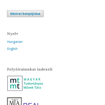
Kézirat benyújtása
Nyelv
Hungarian
English
Folyóiratunkat indexeli