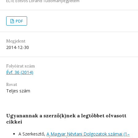
ELTE Eötvös Loránd Tudományegyetem
PDF
Megjelent
2014-12-30
Folyóirat szám
Évf. 36 (2014)
Rovat
Teljes szám
Ugyanannak a szerző(k)nek a legtöbbet olvasott
cikkei
A Szerkesztő,
A Magyar Névtani Dolgozatok számai (1–