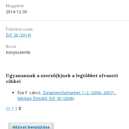
Megjelent
2014-12-30
Folyóirat szám
Évf. 36 (2014)
Rovat
Könyvszemle
Ugyanannak a szerző(k)nek a legtöbbet olvasott
cikkei
Éva F. Láncz,
Zunamen/Surnames 1–2. (2006–2007)
,
Névtani Értesítő: Évf. 30 (2008)
<<
<
1
2
Kézirat benyújtása