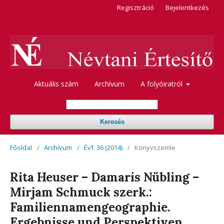
Regisztráció
Bejelentkezés
Aktuális szám
Archívum
A folyóiratról
Keresés
Főoldal
/
Archívum
/
Évf. 36 (2014)
/
Könyvszemle
Rita Heuser – Damaris Nübling –
Mirjam Schmuck szerk.:
Familiennamengeographie.
Ergebnisse und Perspektiven