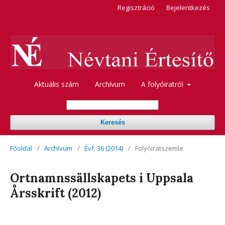
Regisztráció
Bejelentkezés
Aktuális szám
Archívum
A folyóiratról
Keresés
Főoldal
/
Archívum
/
Évf. 36 (2014)
/
Folyóiratszemle
Ortnamnssällskapets i Uppsala
Årsskrift (2012)