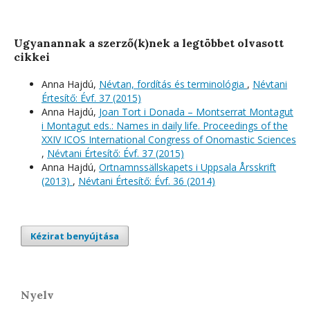
Ugyanannak a szerző(k)nek a legtöbbet olvasott
cikkei
Anna Hajdú,
Névtan, fordítás és terminológia
,
Névtani
Értesítő: Évf. 37 (2015)
Anna Hajdú,
Joan Tort i Donada – Montserrat Montagut
i Montagut eds.: Names in daily life. Proceedings of the
XXIV ICOS International Congress of Onomastic Sciences
,
Névtani Értesítő: Évf. 37 (2015)
Anna Hajdú,
Ortnamnssällskapets i Uppsala Årsskrift
(2013)
,
Névtani Értesítő: Évf. 36 (2014)
Kézirat benyújtása
Nyelv