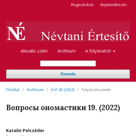
Regisztráció
Bejelentkezés
Aktuális szám
Archívum
A folyóiratról
Keresés
Főoldal
/
Archívum
/
Évf. 45 (2023)
/
Folyóiratszemle
Вопросы oномастики 19. (2022)
Katalin Pelczéder