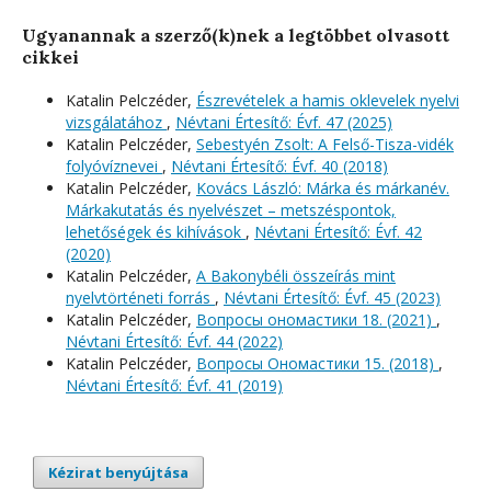
Ugyanannak a szerző(k)nek a legtöbbet olvasott
cikkei
Katalin Pelczéder,
Észrevételek a hamis oklevelek nyelvi
vizsgálatához
,
Névtani Értesítő: Évf. 47 (2025)
Katalin Pelczéder,
Sebestyén Zsolt: A Felső-Tisza-vidék
folyóvíznevei
,
Névtani Értesítő: Évf. 40 (2018)
Katalin Pelczéder,
Kovács László: Márka és márkanév.
Márkakutatás és nyelvészet – metszéspontok,
lehetőségek és kihívások
,
Névtani Értesítő: Évf. 42
(2020)
Katalin Pelczéder,
A Bakonybéli összeírás mint
nyelvtörténeti forrás
,
Névtani Értesítő: Évf. 45 (2023)
Katalin Pelczéder,
Вопросы oномастики 18. (2021)
,
Névtani Értesítő: Évf. 44 (2022)
Katalin Pelczéder,
Вопросы Ономастики 15. (2018)
,
Névtani Értesítő: Évf. 41 (2019)
Kézirat benyújtása