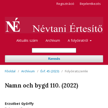
Regisztráció
Bejelentkezés
Aktuális szám
Archívum
A folyóiratról
Keresés
Főoldal
/
Archívum
/
Évf. 45 (2023)
/
Folyóiratszemle
Namn och bygd 110. (2022)
Erzsébet Győrffy