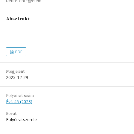
Debreceni Egyetem
Absztrakt
-
PDF
Megjelent
2023-12-29
Folyóirat szám
Évf. 45 (2023)
Rovat
Folyóiratszemle