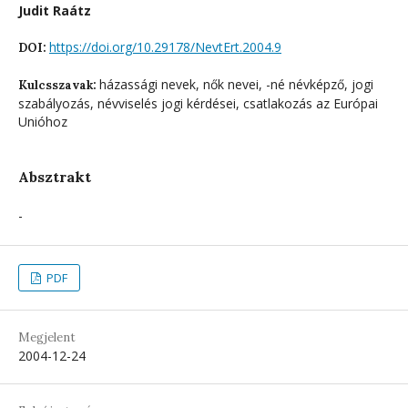
Judit Raátz
https://doi.org/10.29178/NevtErt.2004.9
DOI:
házassági nevek, nők nevei, -né névképző, jogi
Kulcsszavak:
szabályozás, névviselés jogi kérdései, csatlakozás az Európai
Unióhoz
Absztrakt
-
PDF
Megjelent
2004-12-24