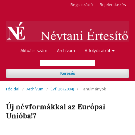
Regisztráció
Bejelentkezés
Aktuális szám
Archívum
A folyóiratról
Keresés
Főoldal
/
Archívum
/
Évf. 26 (2004)
/
Tanulmányok
Új névformákkal az Európai
Unióba!?