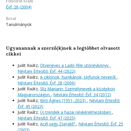
Folyóirat szám
Évf. 26 (2004)
Rovat
Tanulmányok
Ugyanannak a szerző(k)nek a legtöbbet olvasott
cikkei
Judit Raátz,
Ötvenéves a Ladó-féle utónévkönyv
,
Névtani Értesítő: Évf. 44 (2022)
Judit Raátz,
A ciklonok, hurrikánok, tájfunok neveiről
,
Névtani Értesítő: Évf. 28 (2006)
Judit Raátz,
Slíz Mariann: Személynevek a középkori
Magyarországon
,
Névtani Értesítő: Évf. 34 (2012)
Judit Raátz,
Bíró Ágnes (1951–2023)
,
Névtani Értesítő:
Évf. 45 (2023)
Judit Raátz,
Új trendek a hazai névkérelmezésben
,
Névtani Értesítő: Évf. 47 (2025)
Judit Raátz,
Acél vagy Zserald?
,
Névtani Értesítő: Évf. 25
(2003)