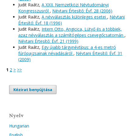
Judit Raátz,
A XXII. Nemzetközi Névtudományi
Kongresszusról
,
Névtani Értesítő: Évf. 28 (2006)
Judit Raátz,
A névválasztás különleges esetei
,
Névtani
Értesítő: Évf. 18 (1996)
Judit Raátz,
Intern Otto, Angicica, Lütyő és a többiek,
azaz névválasztás a számítógépes csevegőcsatornán
,
Névtani Értesítő: Évf. 21 (1999)
Judit Raátz,
Egy újabb tárgynévtípus: a 4-es metró
fúrópajzsainak névadásáról
,
Névtani Értesítő: Évf. 31
(2009)
1
2
>
>>
Kézirat benyújtása
Nyelv
Hungarian
English